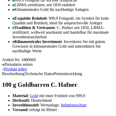
999,9 Feingold für höchste Ansprüche
LBMA-zertifiziert, seit 1850 etabliert
Klimaneutrales Gold für nachhaltige Anlagen
Exquisite Reinheit
: 999,9 Feingold, ein Symbol für hohe
Qualität und Reinheit, ideal für anspruchsvolle Anleger
Tradition & Vertrauen
: C. Hafner seit 1850, LBMA-
zertifiziert, weltweit anerkannt und handelbar für maximale
Investitionssicherheit
Klimaneutrales Investment
: Investieren Sie mit gutem
Gewissen in klimaneutrales Gold und unterstützen Sie
nachhaltige Werte
Artikel-Nr: 1880069
Preisalarm
setzen
Produkt
teilen
Beschreibung
Technische Daten
Preisentwicklung
100 g Goldbarren C. Hafner
Material:
Gold
mit einer Feinheit von 999,9
Herkunft:
Deutschland
Investitionsziel:
Wertanlage,
Inflationsschutz
Versand:
erfolgt im Blister