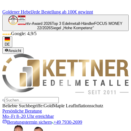
Goldener Hebel
Jede Bestellung ab 100€ gewinnt
ntv-Award 2026
Top 3 Edelmetall-Händler
FOCUS MONEY
22/2026
Siegel „Hohe Kompetenz“
Google: 4,9/5
DE
Ansicht
Beliebte Suchbegriffe:
Gold
Maple Leaf
Inflationsschutz
Persönliche Beratung
Mo–Fr 8–20 Uhr erreichbar
Beratungstermin sichern
+49 7930-2699