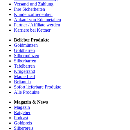
Versand und Zahlung
Ihre Sicherheiten
Kundenzufriedenheit
Ankauf von Edelmetallen
Partner / Affiliate werden
Karriere bei Kettner
Beliebte Produkte
Goldmünzen
Goldbarren
Silbermünzen
Silberbarren
Tafelbarren
Krügerrand
Maple Leaf
Britannia
Sofort lieferbare Produkte
Alle Produkte
Magazin & News
Magazin
Ratgeber
Podcast
Goldpreis
Silberpreis