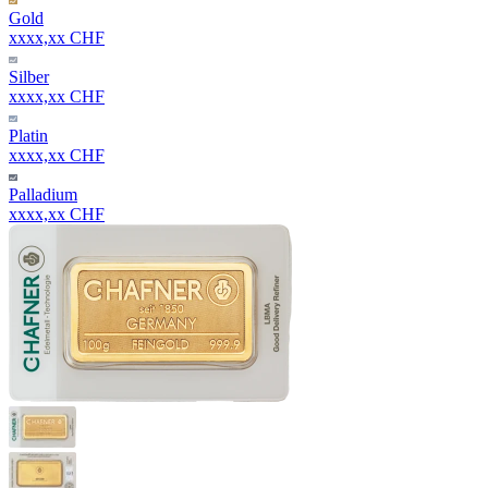
Gold
xxxx,xx CHF
Silber
xxxx,xx CHF
Platin
xxxx,xx CHF
Palladium
xxxx,xx CHF