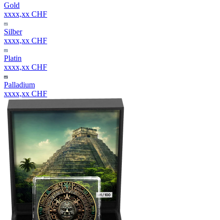
Gold
xxxx,xx CHF
Silber
xxxx,xx CHF
Platin
xxxx,xx CHF
Palladium
xxxx,xx CHF