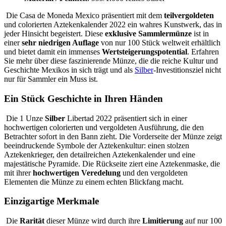
Die Casa de Moneda Mexico präsentiert mit dem
teilvergoldeten
und colorierten Aztekenkalender 2022 ein wahres Kunstwerk, das in
jeder Hinsicht begeistert. Diese
exklusive
Sammlermünze
ist in
einer
sehr niedrigen Auflage
von nur 100 Stück weltweit erhältlich
und bietet damit ein immenses
Wertsteigerungspotential
. Erfahren
Sie mehr über diese faszinierende Münze, die die reiche Kultur und
Geschichte Mexikos in sich trägt und als
Silber
-Investitionsziel nicht
nur für Sammler ein Muss ist.
Ein Stück Geschichte in Ihren Händen
Die 1 Unze
Silber
Libertad 2022 präsentiert sich in einer
hochwertigen colorierten und vergoldeten Ausführung, die den
Betrachter sofort in den Bann zieht. Die Vorderseite der Münze zeigt
beeindruckende Symbole der Aztekenkultur: einen stolzen
Aztekenkrieger, den detailreichen Aztekenkalender und eine
majestätische Pyramide. Die Rückseite ziert eine Aztekenmaske, die
mit ihrer
hochwertigen Veredelung
und den vergoldeten
Elementen die Münze zu einem echten Blickfang macht.
Einzigartige Merkmale
Die
Rarität
dieser Münze wird durch ihre
Limitierung
auf nur 100