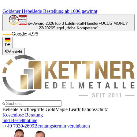
Goldener Hebel
Jede Bestellung ab 100€ gewinnt
ntv-Award 2026
Top 3 Edelmetall-Händler
FOCUS MONEY
22/2026
Siegel „Hohe Kompetenz“
Google: 4,9/5
DE
Ansicht
Beliebte Suchbegriffe:
Gold
Maple Leaf
Inflationsschutz
Kostenlose Beratung
und Bestellhotline
+49 7930-2699
Beratungstermin vereinbaren