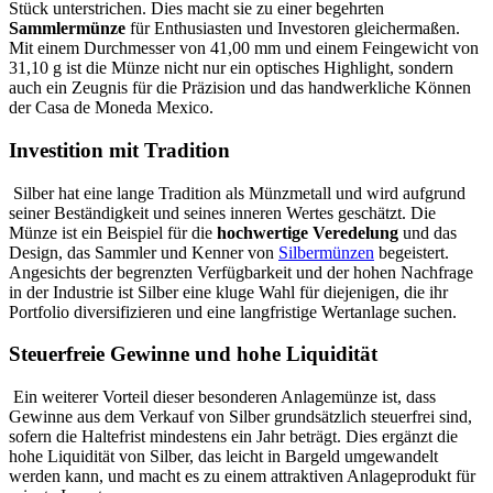
Stück unterstrichen. Dies macht sie zu einer begehrten
Sammlermünze
für Enthusiasten und Investoren gleichermaßen.
Mit einem Durchmesser von 41,00 mm und einem Feingewicht von
31,10 g ist die Münze nicht nur ein optisches Highlight, sondern
auch ein Zeugnis für die Präzision und das handwerkliche Können
der Casa de Moneda Mexico.
Investition mit Tradition
Silber hat eine lange Tradition als Münzmetall und wird aufgrund
seiner Beständigkeit und seines inneren Wertes geschätzt. Die
Münze ist ein Beispiel für die
hochwertige Veredelung
und das
Design, das Sammler und Kenner von
Silbermünzen
begeistert.
Angesichts der begrenzten Verfügbarkeit und der hohen Nachfrage
in der Industrie ist Silber eine kluge Wahl für diejenigen, die ihr
Portfolio diversifizieren und eine langfristige Wertanlage suchen.
Steuerfreie Gewinne und hohe Liquidität
Ein weiterer Vorteil dieser besonderen Anlagemünze ist, dass
Gewinne aus dem Verkauf von Silber grundsätzlich steuerfrei sind,
sofern die Haltefrist mindestens ein Jahr beträgt. Dies ergänzt die
hohe Liquidität von Silber, das leicht in Bargeld umgewandelt
werden kann, und macht es zu einem attraktiven Anlageprodukt für