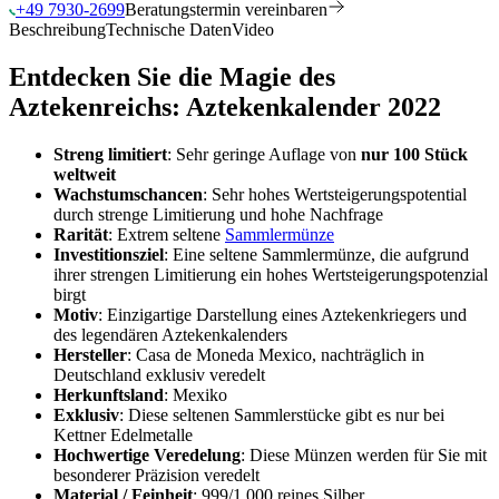
+49 7930-2699
Beratungstermin vereinbaren
Beschreibung
Technische Daten
Video
Entdecken Sie die Magie des
Aztekenreichs: Aztekenkalender 2022
Streng limitiert
: Sehr geringe Auflage von
nur 100 Stück
weltweit
Wachstumschancen
: Sehr hohes Wertsteigerungspotential
durch strenge Limitierung und hohe Nachfrage
Rarität
: Extrem seltene
Sammlermünze
Investitionsziel
: Eine seltene Sammlermünze, die aufgrund
ihrer strengen Limitierung ein hohes Wertsteigerungspotenzial
birgt
Motiv
: Einzigartige Darstellung eines Aztekenkriegers und
des legendären Aztekenkalenders
Hersteller
: Casa de Moneda Mexico, nachträglich in
Deutschland exklusiv veredelt
Herkunftsland
: Mexiko
Exklusiv
: Diese seltenen Sammlerstücke gibt es nur bei
Kettner Edelmetalle
Hochwertige Veredelung
: Diese Münzen werden für Sie mit
besonderer Präzision veredelt
Material / Feinheit
: 999/1.000 reines Silber