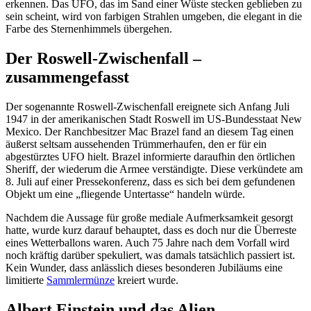
erkennen. Das UFO, das im Sand einer Wüste stecken geblieben zu
sein scheint, wird von farbigen Strahlen umgeben, die elegant in die
Farbe des Sternenhimmels übergehen.
Der Roswell-Zwischenfall –
zusammengefasst
Der sogenannte Roswell-Zwischenfall ereignete sich Anfang Juli
1947 in der amerikanischen Stadt Roswell im US-Bundesstaat New
Mexico. Der Ranchbesitzer Mac Brazel fand an diesem Tag einen
äußerst seltsam aussehenden Trümmerhaufen, den er für ein
abgestürztes UFO hielt. Brazel informierte daraufhin den örtlichen
Sheriff, der wiederum die Armee verständigte. Diese verkündete am
8. Juli auf einer Pressekonferenz, dass es sich bei dem gefundenen
Objekt um eine „fliegende Untertasse“ handeln würde.
Nachdem die Aussage für große mediale Aufmerksamkeit gesorgt
hatte, wurde kurz darauf behauptet, dass es doch nur die Überreste
eines Wetterballons waren. Auch 75 Jahre nach dem Vorfall wird
noch kräftig darüber spekuliert, was damals tatsächlich passiert ist.
Kein Wunder, dass anlässlich dieses besonderen Jubiläums eine
limitierte
Sammlermünze
kreiert wurde.
Albert Einstein und das Alien