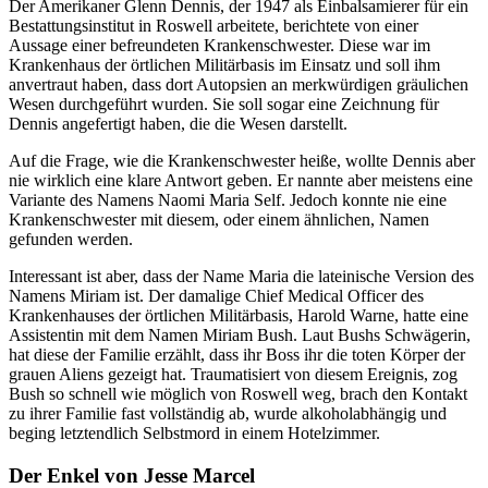
Der Amerikaner Glenn Dennis, der 1947 als Einbalsamierer für ein
Bestattungsinstitut in Roswell arbeitete, berichtete von einer
Aussage einer befreundeten Krankenschwester. Diese war im
Krankenhaus der örtlichen Militärbasis im Einsatz und soll ihm
anvertraut haben, dass dort Autopsien an merkwürdigen gräulichen
Wesen durchgeführt wurden. Sie soll sogar eine Zeichnung für
Dennis angefertigt haben, die die Wesen darstellt.
Auf die Frage, wie die Krankenschwester heiße, wollte Dennis aber
nie wirklich eine klare Antwort geben. Er nannte aber meistens eine
Variante des Namens Naomi Maria Self. Jedoch konnte nie eine
Krankenschwester mit diesem, oder einem ähnlichen, Namen
gefunden werden.
Interessant ist aber, dass der Name Maria die lateinische Version des
Namens Miriam ist. Der damalige Chief Medical Officer des
Krankenhauses der örtlichen Militärbasis, Harold Warne, hatte eine
Assistentin mit dem Namen Miriam Bush. Laut Bushs Schwägerin,
hat diese der Familie erzählt, dass ihr Boss ihr die toten Körper der
grauen Aliens gezeigt hat. Traumatisiert von diesem Ereignis, zog
Bush so schnell wie möglich von Roswell weg, brach den Kontakt
zu ihrer Familie fast vollständig ab, wurde alkoholabhängig und
beging letztendlich Selbstmord in einem Hotelzimmer.
Der Enkel von Jesse Marcel