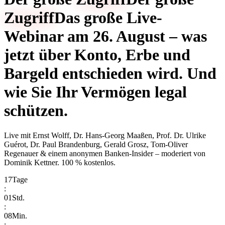
Zugriff
Das große Live-
Webinar am 26. August – was
jetzt über Konto, Erbe und
Bargeld entschieden wird. Und
wie Sie Ihr Vermögen legal
schützen.
Live mit
Ernst Wolff, Dr. Hans-Georg Maaßen, Prof. Dr. Ulrike
Guérot, Dr. Paul Brandenburg, Gerald Grosz, Tom-Oliver
Regenauer & einem anonymen Banken-Insider
– moderiert von
Dominik Kettner
.
100 % kostenlos.
17
Tage
:
01
Std.
:
08
Min.
: