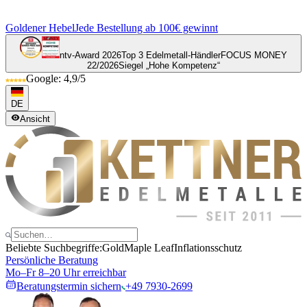
Goldener Hebel
Jede Bestellung ab 100€ gewinnt
ntv-Award 2026
Top 3 Edelmetall-Händler
FOCUS MONEY
22/2026
Siegel „Hohe Kompetenz“
Google: 4,9/5
DE
Ansicht
Beliebte Suchbegriffe:
Gold
Maple Leaf
Inflationsschutz
Persönliche Beratung
Mo–Fr 8–20 Uhr erreichbar
Beratungstermin sichern
+49 7930-2699