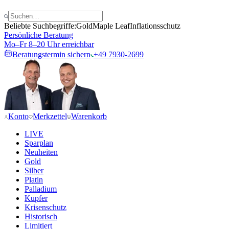
Beliebte Suchbegriffe:
Gold
Maple Leaf
Inflationsschutz
Persönliche Beratung
Mo–Fr 8–20 Uhr erreichbar
Beratungstermin sichern
+49 7930-2699
Konto
Merkzettel
Warenkorb
LIVE
Sparplan
Neuheiten
Gold
Silber
Platin
Palladium
Kupfer
Krisenschutz
Historisch
Limitiert