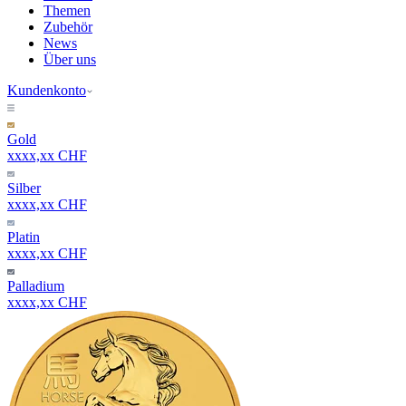
Themen
Zubehör
News
Über uns
Kundenkonto
Gold
xxxx,xx CHF
Silber
xxxx,xx CHF
Platin
xxxx,xx CHF
Palladium
xxxx,xx CHF