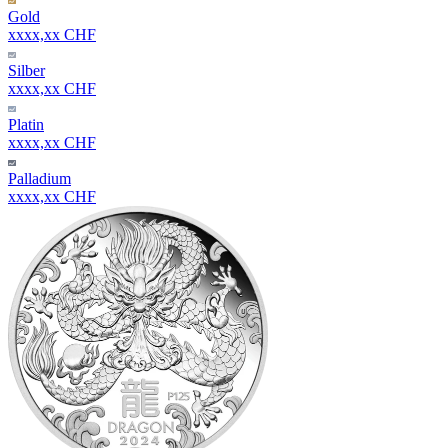
Gold
xxxx,xx CHF
Silber
xxxx,xx CHF
Platin
xxxx,xx CHF
Palladium
xxxx,xx CHF