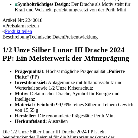
Symbolträchtiges Design
: Der Drache als Motiv steht für
Kraft und Weisheit, perfekt umgesetzt von der Perth Mint
Artikel-Nr: 2240018
Preisalarm
setzen
Produkt
teilen
Beschreibung
Technische Daten
Preisentwicklung
1/2 Unze Silber Lunar III Drache 2024
PP: Ein Meisterwerk der Münzprägung
Prägequalität:
Höchst mögliche Prägequalität „
Polierte
Platte
“ (PP)
Investitionsziel:
Anlagemünze mit Inflationsschutz und
Werterhalt sowie 1/2 Unze Krisenschutz
Motiv:
Detailreicher Drache, Symbol für Energie und
Intelligenz
Material / Feinheit:
99,99% reines Silber mit einem Gewicht
von 15,55 g
Hersteller:
Die renommierte Prägestätte Perth Mint
Herkunftsland:
Australien
Die 1/2 Unze Silber Lunar III Drache 2024 PP ist ein
beeindruckendes Beispiel für die Münzprägungskunst der