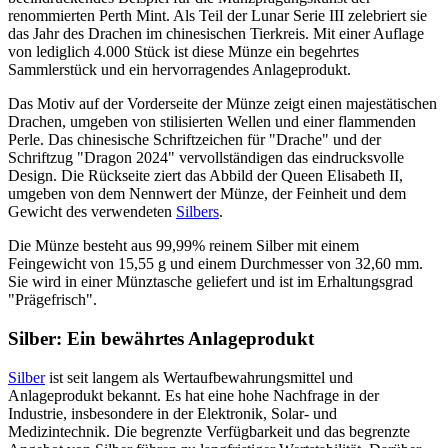
renommierten Perth Mint. Als Teil der Lunar Serie III zelebriert sie
das Jahr des Drachen im chinesischen Tierkreis. Mit einer Auflage
von lediglich 4.000 Stück ist diese Münze ein begehrtes
Sammlerstück und ein hervorragendes Anlageprodukt.
Das Motiv auf der Vorderseite der Münze zeigt einen majestätischen
Drachen, umgeben von stilisierten Wellen und einer flammenden
Perle. Das chinesische Schriftzeichen für "Drache" und der
Schriftzug "Dragon 2024" vervollständigen das eindrucksvolle
Design. Die Rückseite ziert das Abbild der Queen Elisabeth II,
umgeben von dem Nennwert der Münze, der Feinheit und dem
Gewicht des verwendeten
Silbers
.
Die Münze besteht aus 99,99% reinem Silber mit einem
Feingewicht von 15,55 g und einem Durchmesser von 32,60 mm.
Sie wird in einer Münztasche geliefert und ist im Erhaltungsgrad
"Prägefrisch".
Silber: Ein bewährtes Anlageprodukt
Silber
ist seit langem als Wertaufbewahrungsmittel und
Anlageprodukt bekannt. Es hat eine hohe Nachfrage in der
Industrie, insbesondere in der Elektronik, Solar- und
Medizintechnik. Die begrenzte Verfügbarkeit und das begrenzte