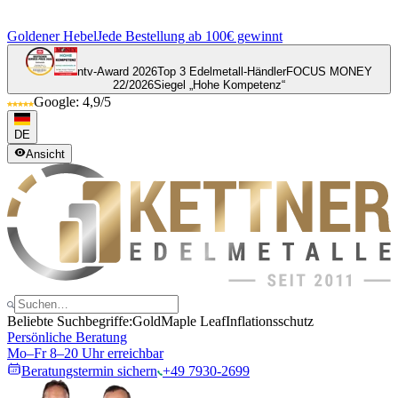
Goldener Hebel
Jede Bestellung ab 100€ gewinnt
ntv-Award 2026
Top 3 Edelmetall-Händler
FOCUS MONEY
22/2026
Siegel „Hohe Kompetenz“
Google: 4,9/5
DE
Ansicht
Beliebte Suchbegriffe:
Gold
Maple Leaf
Inflationsschutz
Persönliche Beratung
Mo–Fr 8–20 Uhr erreichbar
Beratungstermin sichern
+49 7930-2699