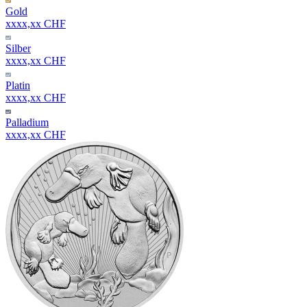
Gold
xxxx,xx CHF
Silber
xxxx,xx CHF
Platin
xxxx,xx CHF
Palladium
xxxx,xx CHF