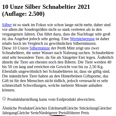
10 Unze Silber Schnabeltier 2021
(Auflage: 2.500)
Silber
ist so stark im Fokus wie schon lange nicht mehr, daher sind
vor allem die Sondergrößen nicht so stark vertreten als in den
vergangenen Jahren. Das führt dazu, dass die Nachfrage sehr groß
ist, das Angebot jedoch sehr gering. Eine
Wertsteigerung
ist daher
relativ hoch im Vergleich zu gewöhnlichen Silbermünzen.
Diese 10 Unzen
Silbermünze
der Perth Mint zeigt uns zwei
Schnabeltiere, die unter Wasser nach Nahrung suchen. Schnabeltiere
sind sehr besondere Tiere, da Sie als Säugetier Eier legen. Äußerlich
ähneln die Tiere am ehesten noch den Bibern. Die Tiere werden 40
bis 50 cm lang und erreichen ein Gewicht von bis zu 2,50 Kg.
Ebenfalls ungewöhnlich bei Schnabeltieren ist, dass sie giftig sind.
Die männlichen Tiere haben an den Hinterbeinen Giftsporne, das
Gift ist für den Menschen nicht tödlich, jedoch verursacht es sehr
schmerzhaft Schwellungen, welche mehrere Monate anhalten
können.
Produktdarstellung kann vom Endprodukt abweichen.
Ähnliche Produkte
Gleiches Edelmetall
Gleiche Stückelung
Gleicher
Jahrgang
Gleiche Serie
Niedrigerer Preis
Höherer Preis