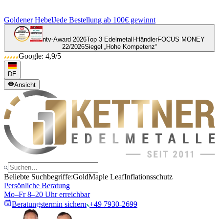
Goldener Hebel
Jede Bestellung ab 100€ gewinnt
ntv-Award 2026
Top 3 Edelmetall-Händler
FOCUS MONEY
22/2026
Siegel „Hohe Kompetenz“
Google: 4,9/5
DE
Ansicht
Beliebte Suchbegriffe:
Gold
Maple Leaf
Inflationsschutz
Persönliche Beratung
Mo–Fr 8–20 Uhr erreichbar
Beratungstermin sichern
+49 7930-2699