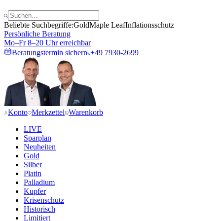
Beliebte Suchbegriffe:
Gold
Maple Leaf
Inflationsschutz
Persönliche Beratung
Mo–Fr 8–20 Uhr erreichbar
Beratungstermin sichern
+49 7930-2699
Konto
Merkzettel
Warenkorb
LIVE
Sparplan
Neuheiten
Gold
Silber
Platin
Palladium
Kupfer
Krisenschutz
Historisch
Limitiert