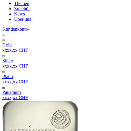
Themen
Zubehör
News
Über uns
Kundenkonto
Gold
xxxx,xx CHF
Silber
xxxx,xx CHF
Platin
xxxx,xx CHF
Palladium
xxxx,xx CHF