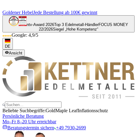
Goldener Hebel
Jede Bestellung ab 100€ gewinnt
ntv-Award 2026
Top 3 Edelmetall-Händler
FOCUS MONEY
22/2026
Siegel „Hohe Kompetenz“
Google: 4,9/5
DE
Ansicht
Beliebte Suchbegriffe:
Gold
Maple Leaf
Inflationsschutz
Persönliche Beratung
Mo–Fr 8–20 Uhr erreichbar
Beratungstermin sichern
+49 7930-2699