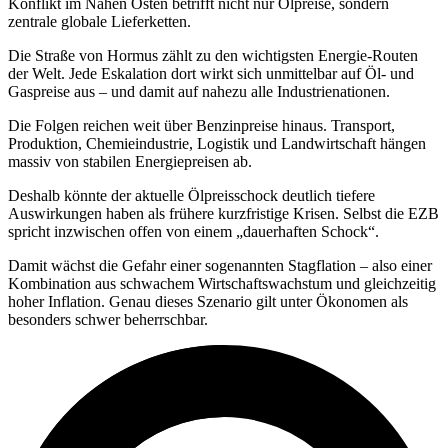
Konflikt im Nahen Osten betrifft nicht nur Ölpreise, sondern
zentrale globale Lieferketten.
Die Straße von Hormus zählt zu den wichtigsten Energie-Routen
der Welt. Jede Eskalation dort wirkt sich unmittelbar auf Öl- und
Gaspreise aus – und damit auf nahezu alle Industrienationen.
Die Folgen reichen weit über Benzinpreise hinaus. Transport,
Produktion, Chemieindustrie, Logistik und Landwirtschaft hängen
massiv von stabilen Energiepreisen ab.
Deshalb könnte der aktuelle Ölpreisschock deutlich tiefere
Auswirkungen haben als frühere kurzfristige Krisen. Selbst die EZB
spricht inzwischen offen von einem „dauerhaften Schock“.
Damit wächst die Gefahr einer sogenannten Stagflation – also einer
Kombination aus schwachem Wirtschaftswachstum und gleichzeitig
hoher Inflation. Genau dieses Szenario gilt unter Ökonomen als
besonders schwer beherrschbar.