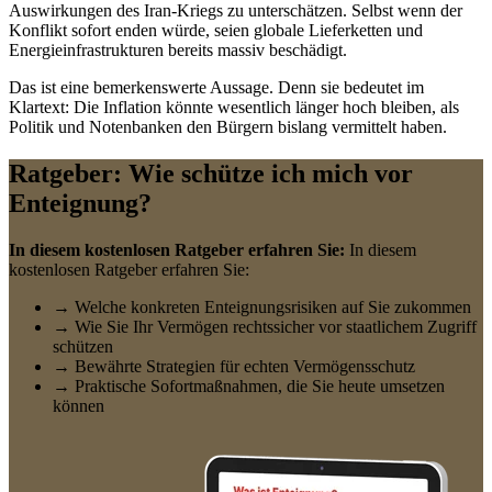
Auswirkungen des Iran-Kriegs zu unterschätzen. Selbst wenn der
Konflikt sofort enden würde, seien globale Lieferketten und
Energieinfrastrukturen bereits massiv beschädigt.
Das ist eine bemerkenswerte Aussage. Denn sie bedeutet im
Klartext: Die Inflation könnte wesentlich länger hoch bleiben, als
Politik und Notenbanken den Bürgern bislang vermittelt haben.
Ratgeber: Wie schütze ich mich vor
Enteignung?
In diesem kostenlosen Ratgeber erfahren Sie:
In diesem
kostenlosen Ratgeber erfahren Sie:
→ Welche konkreten Enteignungsrisiken auf Sie zukommen
→ Wie Sie Ihr Vermögen rechtssicher vor staatlichem Zugriff
schützen
→ Bewährte Strategien für echten Vermögensschutz
→ Praktische Sofortmaßnahmen, die Sie heute umsetzen
können