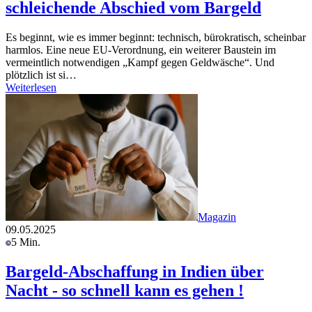
schleichende Abschied vom Bargeld
Es beginnt, wie es immer beginnt: technisch, bürokratisch, scheinbar
harmlos. Eine neue EU-Verordnung, ein weiterer Baustein im
vermeintlich notwendigen „Kampf gegen Geldwäsche“. Und
plötzlich ist si…
Weiterlesen
Magazin
09.05.2025
5 Min.
Bargeld-Abschaffung in Indien über
Nacht - so schnell kann es gehen !