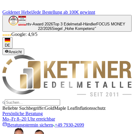
Goldener Hebel
Jede Bestellung ab 100€ gewinnt
ntv-Award 2026
Top 3 Edelmetall-Händler
FOCUS MONEY
22/2026
Siegel „Hohe Kompetenz“
Google: 4,9/5
DE
Ansicht
Beliebte Suchbegriffe:
Gold
Maple Leaf
Inflationsschutz
Persönliche Beratung
Mo–Fr 8–20 Uhr erreichbar
Beratungstermin sichern
+49 7930-2699