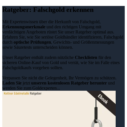
Ratgeber: Falschgold erkennen
Mit Expertenwissen über die Herkunft von Falschgold,
Erkennungsmerkmale
und den richtigen Umgang mit
verdächtigen Angeboten rüstet Sie unser Ratgeber optimal aus.
Erfahren Sie, wie Sie seriöse Goldhändler identifizieren, Falschgold
durch
optische Prüfungen
, Gewichts- und Größenmessungen
sowie Säuretests unterscheiden können.
Unser Ratgeber enthält zudem nützliche
Checklisten
für den
sicheren Online-Kauf von Gold und verrät, wie Sie im Falle eines
Falschgoldkaufs vorgehen sollten.
Verpassen Sie nicht die Gelegenheit, Ihr Vermögen zu schützen.
Laden Sie
jetzt
unseren kostenlosen Ratgeber herunter
und
werden Sie zum Goldexperten...