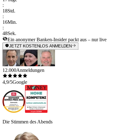
:
18
Std.
:
16
Min.
:
48
Sek.
Ein anonymer Banken-Insider packt aus – nur live
JETZT KOSTENLOS ANMELDEN
12.000
Anmeldungen
4,9/5
Google
Die Stimmen des Abends