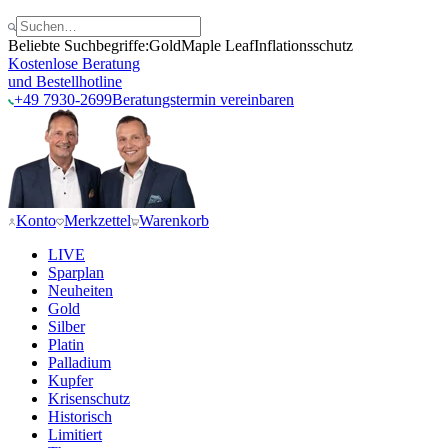
Beliebte Suchbegriffe:
Gold
Maple Leaf
Inflationsschutz
Kostenlose Beratung
und Bestellhotline
+49 7930-2699
Beratungstermin vereinbaren
Konto
Merkzettel
Warenkorb
LIVE
Sparplan
Neuheiten
Gold
Silber
Platin
Palladium
Kupfer
Krisenschutz
Historisch
Limitiert