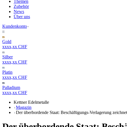
Themen
Zubehör
News
Über uns
Kundenkonto
Gold
xxxx,xx CHF
Silber
xxxx,xx CHF
Platin
xxxx,xx CHF
Palladium
xxxx,xx CHF
Kettner Edelmetalle
Magazin
Der überbordende Staat: Beschäftigungs-Verlagerung zeichnet
Der überbordende Staat: Beschä