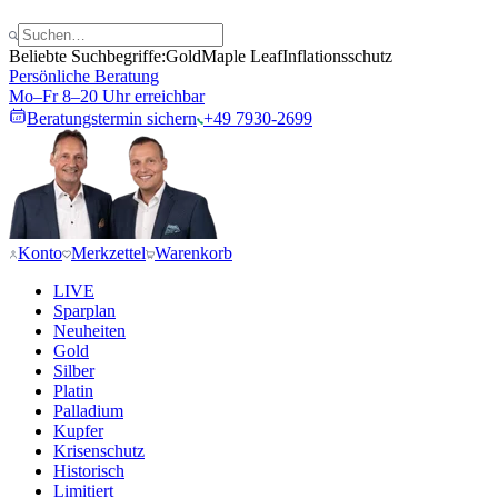
Beliebte Suchbegriffe:
Gold
Maple Leaf
Inflationsschutz
Persönliche Beratung
Mo–Fr 8–20 Uhr erreichbar
Beratungstermin sichern
+49 7930-2699
Konto
Merkzettel
Warenkorb
LIVE
Sparplan
Neuheiten
Gold
Silber
Platin
Palladium
Kupfer
Krisenschutz
Historisch
Limitiert