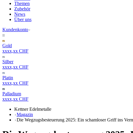
Themen
Zubehör
News
Über uns
Kundenkonto
Gold
xxxx,xx CHF
Silber
xxxx,xx CHF
Platin
xxxx,xx CHF
Palladium
xxxx,xx CHF
Kettner Edelmetalle
Magazin
Die Wegzugsbesteuerung 2025: Ein schamloser Griff ins Ve