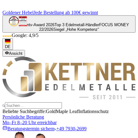
Goldener Hebel
Jede Bestellung ab 100€ gewinnt
ntv-Award 2026
Top 3 Edelmetall-Händler
FOCUS MONEY
22/2026
Siegel „Hohe Kompetenz“
Google: 4,9/5
DE
Ansicht
Beliebte Suchbegriffe:
Gold
Maple Leaf
Inflationsschutz
Persönliche Beratung
Mo–Fr 8–20 Uhr erreichbar
Beratungstermin sichern
+49 7930-2699