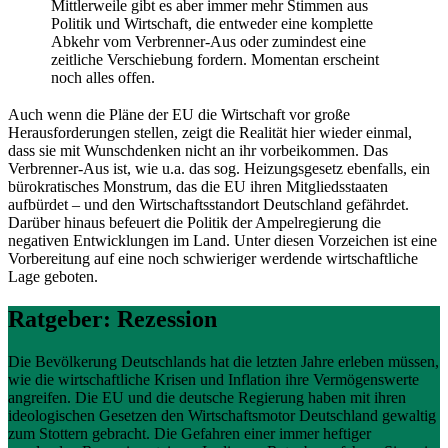
Mittlerweile gibt es aber immer mehr Stimmen aus
Politik und Wirtschaft, die entweder eine komplette
Abkehr vom Verbrenner-Aus oder zumindest eine
zeitliche Verschiebung fordern. Momentan erscheint
noch alles offen.
Auch wenn die Pläne der EU die Wirtschaft vor große
Herausforderungen stellen, zeigt die Realität hier wieder einmal,
dass sie mit Wunschdenken nicht an ihr vorbeikommen. Das
Verbrenner-Aus ist, wie u.a. das sog. Heizungsgesetz ebenfalls, ein
bürokratisches Monstrum, das die EU ihren Mitgliedsstaaten
aufbürdet – und den Wirtschaftsstandort Deutschland gefährdet.
Darüber hinaus befeuert die Politik der Ampelregierung die
negativen Entwicklungen im Land. Unter diesen Vorzeichen ist eine
Vorbereitung auf eine noch schwieriger werdende wirtschaftliche
Lage geboten.
Ratgeber: Rezession
Die Bevölkerung Deutschlands hat die letzten Jahre erleben müssen,
wie die wirtschaftliche Krisen und Inflation ihre Vermögenswerte
angreifen. Die EU und die deutsche Regierung haben mit ihren
ideologischen Gesetzen den Wirtschaftsmotor Deutschland gewaltig
zum Stottern gebracht. Die Gefahren einer immer heftiger