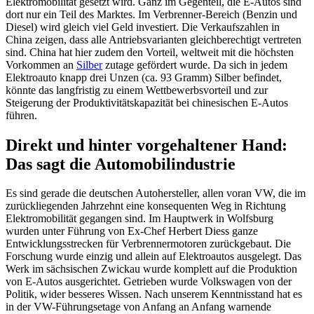
Elektromobilität gesetzt wird. Ganz im Gegenteil, die E-Autos sind
dort nur ein Teil des Marktes. Im Verbrenner-Bereich (Benzin und
Diesel) wird gleich viel Geld investiert. Die Verkaufszahlen in
China zeigen, dass alle Antriebsvarianten gleichberechtigt vertreten
sind. China hat hier zudem den Vorteil, weltweit mit die höchsten
Vorkommen an
Silber
zutage gefördert wurde. Da sich in jedem
Elektroauto knapp drei Unzen (ca. 93 Gramm) Silber befindet,
könnte das langfristig zu einem Wettbewerbsvorteil und zur
Steigerung der Produktivitätskapazität bei chinesischen E-Autos
führen.
Direkt und hinter vorgehaltener Hand:
Das sagt die Automobilindustrie
Es sind gerade die deutschen Autohersteller, allen voran VW, die im
zurückliegenden Jahrzehnt eine konsequenten Weg in Richtung
Elektromobilität gegangen sind. Im Hauptwerk in Wolfsburg
wurden unter Führung von Ex-Chef Herbert Diess ganze
Entwicklungsstrecken für Verbrennermotoren zurückgebaut. Die
Forschung wurde einzig und allein auf Elektroautos ausgelegt. Das
Werk im sächsischen Zwickau wurde komplett auf die Produktion
von E-Autos ausgerichtet. Getrieben wurde Volkswagen von der
Politik, wider besseres Wissen. Nach unserem Kenntnisstand hat es
in der VW-Führungsetage von Anfang an Anfang warnende