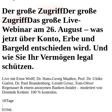
Der große
Zugriff
Der große
Zugriff
Das große Live-
Webinar am 26. August – was
jetzt über Konto, Erbe und
Bargeld entschieden wird. Und
wie Sie Ihr Vermögen legal
schützen.
Live mit
Ernst Wolff, Dr. Hans-Georg Maaßen, Prof. Dr. Ulrike
Guérot, Dr. Paul Brandenburg, Gerald Grosz, Tom-Oliver
Regenauer & einem anonymen Banken-Insider
– moderiert von
Dominik Kettner
.
100 % kostenlos.
18
Tage
:
01
Std.