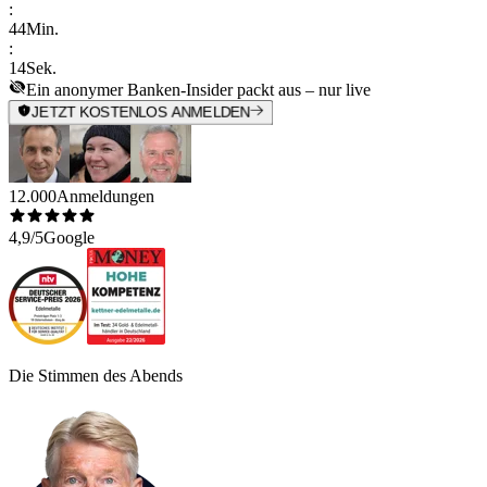
:
44
Min.
:
14
Sek.
Ein anonymer Banken-Insider packt aus – nur live
JETZT KOSTENLOS ANMELDEN
12.000
Anmeldungen
4,9/5
Google
Die Stimmen des Abends