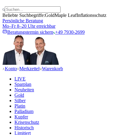
Beliebte Suchbegriffe:
Gold
Maple Leaf
Inflationsschutz
Persönliche Beratung
Mo–Fr 8–20 Uhr erreichbar
Beratungstermin sichern
+49 7930-2699
Konto
Merkzettel
Warenkorb
LIVE
Sparplan
Neuheiten
Gold
Silber
Platin
Palladium
Kupfer
Krisenschutz
Historisch
Limitiert