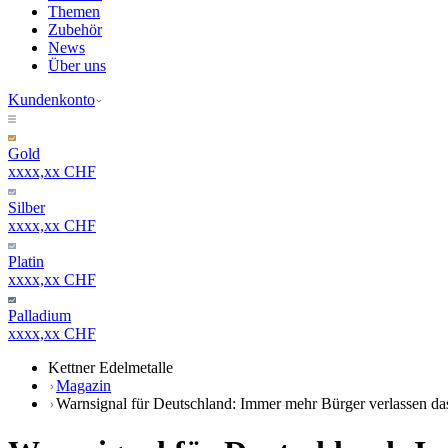
Themen
Zubehör
News
Über uns
Kundenkonto
Gold
xxxx,xx CHF
Silber
xxxx,xx CHF
Platin
xxxx,xx CHF
Palladium
xxxx,xx CHF
Kettner Edelmetalle
Magazin
Warnsignal für Deutschland: Immer mehr Bürger verlassen d