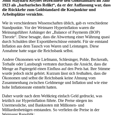
John Maynard Keynes bezeichnete den Goldstandard im Jahr
1923 als „barbarisches Relikt“, da er der Auffassung war, dass
die Rückkehr zum Goldstandard die Konjunktur und
Arbeitsplätze vernichte.
Wie in verschiedenen Wissenschaften üblich, gab es verschiedene
Standpunkte. Vor der Weimarer Hyperinflation waren die
Meinungsführer Anhänger der „Balance of Payments (BOP)
Theorie“. Diese besagte, dass die Abwertung einer Währung quasi
durch Schulden über Exportüberschüsse entsteht. Für sie entstand
Inflation aus dem Tausch von Waren und Leistungen. Diese
Annahme hatte sogar die Reichsbank selbst.
Andere Ökonomen wie Liefmann, Schlesinger, Pohle, Beckerath,
Terhalle oder Lansburgh vertraten durchaus die Ansicht, dass die
Menge an Papiergeld einen Einfluss auf den Preis hat. Ihre Stimme
wurde jedoch nicht gehört. Kurzum lässt sich festhalten, dass die
Ökonomen und selbst die Reichsbank keine Ahnung vom
Zusammenhang zwischen Geldmenge und Inflation und wie eine
hohe Inflationsrate entsteht hatten.
Daher wurde nach dem Weltkrieg einfach Geld gedruckt, was
letztlich zur Hyperinflation führte. Die Preise stiegen ins
Unermessliche, und Banknoten mit Millionen- und
Milliardenbeträgen entstanden. So verfielen die Preise in der
Weimarer Republik: