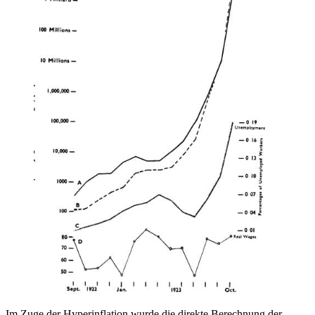
Im Zuge der Hyperinflation wurde die direkte Berechnung der