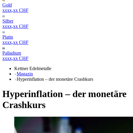
Gold
xxxx,xx CHF
Silber
xxxx,xx CHF
Platin
xxxx,xx CHF
Palladium
xxxx,xx CHF
Kettner Edelmetalle
Magazin
Hyperinflation – der monetäre Crashkurs
Hyperinflation – der monetäre
Crashkurs