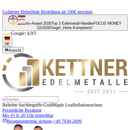
Goldener Hebel
Jede Bestellung ab 100€ gewinnt
ntv-Award 2026
Top 3 Edelmetall-Händler
FOCUS MONEY
22/2026
Siegel „Hohe Kompetenz“
Google: 4,9/5
DE
Ansicht
Beliebte Suchbegriffe:
Gold
Maple Leaf
Inflationsschutz
Persönliche Beratung
Mo–Fr 8–20 Uhr erreichbar
Beratungstermin sichern
+49 7930-2699