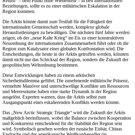
Return“ – dem Punkt ohne Wiederkehr – in den internationalen
Beziehungen, sollte es zu einer militärischen Eskalation in der
Region kommen.
Die Arktis könnte damit zum Testfall für die Fähigkeit der
internationalen Gemeinschaft werden, komplexe globale
Herausforderungen zu bewältigen. Die nächsten fünf Jahre werden
zeigen, ob der „neue Kalte Krieg“ im Eis zu einer konstruktiven
Neuordnung der internationalen Zusammenarbeit führt oder ob die
Region zum Katalysator einer globalen Konfrontation wird. Die
Entscheidungen, die heute in der Arktis getroffen werden, könnten
damit nicht nur das Schicksal der Region, sondern die Zukunft der
geopolitischen Weltordnung bestimmen.
Diese Entwicklungen haben zu einem arktischen
Sicherheitsdilemma geführt. Die zunehmende militärische Präsenz,
vermehrte Manöver und unterschwellige Konflikte um Ressourcen
und Meeresräume haben eine starke Dynamik in der Region
ausgelöst. Experten warnen, dass die Arktis selbst zum
Ausgangspunkt eines eskalierenden Konflikts werden könnte.
Das „New Arctic Strategic Triangle“ wird die Zukunft der Arktis
maßgeblich beeinflussen, wobei die Balance zwischen Kooperation
und Konkurrenz entscheidend für die Stabilität der Region sein
wird. Symbolisch gesehen werden der russische Eisbär, Chinas
Eisdrache und der amerikanische Weißkopfseeadler (in