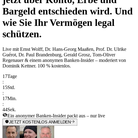
Bargeld entschieden wird. Und
wie Sie Ihr Vermögen legal
schützen.
Live mit
Ernst Wolff, Dr. Hans-Georg Maaßen, Prof. Dr. Ulrike
Guérot, Dr. Paul Brandenburg, Gerald Grosz, Tom-Oliver
Regenauer & einem anonymen Banken-Insider
– moderiert von
Dominik Kettner
.
100 % kostenlos.
17
Tage
:
15
Std.
:
17
Min.
:
44
Sek.
Ein anonymer Banken-Insider packt aus – nur live
JETZT KOSTENLOS ANMELDEN