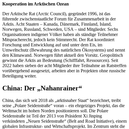
Kooperation im Arktischen Ozean
Der Arktische Rat (Arctic Council), gegründet 1996, ist das
führende zwischenstaatliche Forum für Zusammenarbeit in der
Arktis. Acht Staaten – Kanada, Dänemark, Finnland, Island,
Norwegen, Russland, Schweden, USA – sind Mitglieder. Sechs
Organisationen indigener Völker haben als ständige Teilnehmer
Mitspracherecht, jedoch kein Stimmrecht. Der Rat koordiniert
Forschung und Entwicklung auf und unter dem Eis, im
Umweltschutz (Bewahrung des natürlichen Ökosystems) und nennt
den Klimawand. Norwegen führt aktuell den Vorsitz. Geopolitisch
gewinnt die Arktis an Bedeutung (Schifffahrt, Ressourcen). Seit
2022 haben sieben der acht Mitglieder ihre Teilnahme an Ratstreffen
vorübergehend ausgesetzt, arbeiten aber in Projekten ohne russische
Beteiligung weiter.
China: Der „Nahanrainer“
China, das sich seit 2018 als „arktisnaher Staat“ bezeichnet, treibt
seine „Polare Seidenstraße“ voran – ein ehrgeiziges Projekt, das die
Weltmacht im hohen Norden positionieren soll. Die Polare
Seidenstraße ist Teil der 2013 von Präsident Xi Jinping
verkündeten „Neuen Seidenstraße“ (Belt and Road Initiative), einem
globalen Infrastruktur- und Wirtschaftsprojekt. Im Zentrum steht die