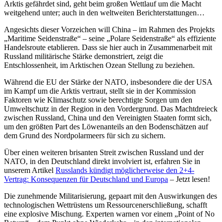
Arktis gefährdet sind, geht beim großen Wettlauf um die Macht
weitgehend unter; auch in den weltweiten Berichterstattungen…
Angesichts dieser Vorzeichen will China – im Rahmen des Projekts
„Maritime Seidenstraße“ – seine „Polare Seidenstraße“ als effiziente
Handelsroute etablieren. Dass sie hier auch in Zusammenarbeit mit
Russland militärische Stärke demonstriert, zeigt die
Entschlossenheit, im Arktischen Ozean Stellung zu beziehen.
Während die EU der Stärke der NATO, insbesondere die der USA
im Kampf um die Arktis vertraut, stellt sie in der Kommission
Faktoren wie Klimaschutz sowie berechtigte Sorgen um den
Umweltschutz in der Region in den Vordergrund. Das Machtdreieck
zwischen Russland, China und den Vereinigten Staaten formt sich,
um den größten Part des Löwenanteils an den Bodenschätzen auf
dem Grund des Nordpolarmeers für sich zu sichern.
Über einen weiteren brisanten Streit zwischen Russland und der
NATO, in den Deutschland direkt involviert ist, erfahren Sie in
unserem Artikel
Russlands kündigt möglicherweise den 2+4-
Vertrag: Konsequenzen für Deutschland und Europa
– Jetzt lesen!
Die zunehmende Militarisierung, gepaart mit den Auswirkungen des
technologischen Wettrüstens um Ressourcenerschließung, schafft
eine explosive Mischung. Experten warnen vor einem „Point of No