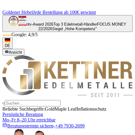
Goldener Hebel
Jede Bestellung ab 100€ gewinnt
ntv-Award 2026
Top 3 Edelmetall-Händler
FOCUS MONEY
22/2026
Siegel „Hohe Kompetenz“
Google: 4,9/5
DE
Ansicht
Beliebte Suchbegriffe:
Gold
Maple Leaf
Inflationsschutz
Persönliche Beratung
Mo–Fr 8–20 Uhr erreichbar
Beratungstermin sichern
+49 7930-2699