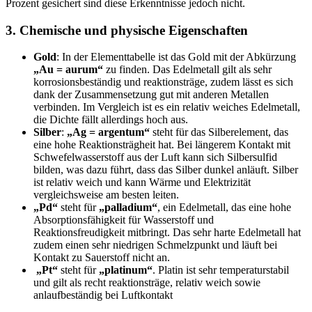
Prozent gesichert sind diese Erkenntnisse jedoch nicht.
3. Chemische und physische Eigenschaften
Gold
: In der Elementtabelle ist das Gold mit der Abkürzung
„Au = aurum“
zu finden. Das Edelmetall gilt als sehr
korrosionsbeständig und reaktionsträge, zudem lässt es sich
dank der Zusammensetzung gut mit anderen Metallen
verbinden. Im Vergleich ist es ein relativ weiches Edelmetall,
die Dichte fällt allerdings hoch aus.
Silber
:
„Ag = argentum“
steht für das Silberelement, das
eine hohe Reaktionsträgheit hat. Bei längerem Kontakt mit
Schwefelwasserstoff aus der Luft kann sich Silbersulfid
bilden, was dazu führt, dass das Silber dunkel anläuft. Silber
ist relativ weich und kann Wärme und Elektrizität
vergleichsweise am besten leiten.
„Pd“
steht für
„palladium“
, ein Edelmetall, das eine hohe
Absorptionsfähigkeit für Wasserstoff und
Reaktionsfreudigkeit mitbringt. Das sehr harte Edelmetall hat
zudem einen sehr niedrigen Schmelzpunkt und läuft bei
Kontakt zu Sauerstoff nicht an.
„Pt“
steht für
„platinum“
. Platin ist sehr temperaturstabil
und gilt als recht reaktionsträge, relativ weich sowie
anlaufbeständig bei Luftkontakt