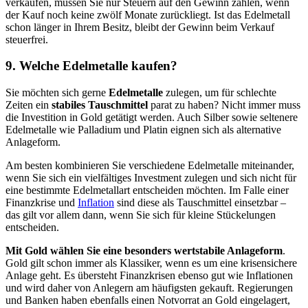
verkaufen, müssen Sie nur Steuern auf den Gewinn zahlen, wenn
der Kauf noch keine zwölf Monate zurückliegt. Ist das Edelmetall
schon länger in Ihrem Besitz, bleibt der Gewinn beim Verkauf
steuerfrei.
9. Welche Edelmetalle kaufen?
Sie möchten sich gerne
Edelmetalle
zulegen, um für schlechte
Zeiten ein
stabiles Tauschmittel
parat zu haben? Nicht immer muss
die Investition in Gold getätigt werden. Auch Silber sowie seltenere
Edelmetalle wie Palladium und Platin eignen sich als alternative
Anlageform.
Am besten kombinieren Sie verschiedene Edelmetalle miteinander,
wenn Sie sich ein vielfältiges Investment zulegen und sich nicht für
eine bestimmte Edelmetallart entscheiden möchten. Im Falle einer
Finanzkrise und
Inflation
sind diese als Tauschmittel einsetzbar –
das gilt vor allem dann, wenn Sie sich für kleine Stückelungen
entscheiden.
Mit Gold wählen Sie eine besonders wertstabile Anlageform
.
Gold gilt schon immer als Klassiker, wenn es um eine krisensichere
Anlage geht. Es übersteht Finanzkrisen ebenso gut wie Inflationen
und wird daher von Anlegern am häufigsten gekauft. Regierungen
und Banken haben ebenfalls einen Notvorrat an Gold eingelagert,