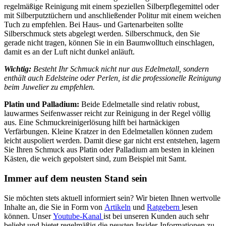
regelmäßige Reinigung mit einem speziellen Silberpflegemittel oder
mit Silberputztüchern und anschließender Politur mit einem weichen
Tuch zu empfehlen. Bei Haus- und Gartenarbeiten sollte
Silberschmuck stets abgelegt werden. Silberschmuck, den Sie
gerade nicht tragen, können Sie in ein Baumwolltuch einschlagen,
damit es an der Luft nicht dunkel anläuft.
Wichtig:
Besteht Ihr Schmuck nicht nur aus Edelmetall, sondern
enthält auch Edelsteine oder Perlen, ist die professionelle Reinigung
beim Juwelier zu empfehlen.
Platin und Palladium:
Beide Edelmetalle sind relativ robust,
lauwarmes Seifenwasser reicht zur Reinigung in der Regel völlig
aus. Eine Schmuckreinigerlösung hilft bei hartnäckigen
Verfärbungen. Kleine Kratzer in den Edelmetallen können zudem
leicht auspoliert werden. Damit diese gar nicht erst entstehen, lagern
Sie Ihren Schmuck aus Platin oder Palladium am besten in kleinen
Kästen, die weich gepolstert sind, zum Beispiel mit Samt.
Immer auf dem neusten Stand sein
Sie möchten stets aktuell informiert sein? Wir bieten Ihnen wertvolle
Inhalte an, die Sie in Form von
Artikeln
und
Ratgebern
lesen
können. Unser
Youtube-Kanal
ist bei unseren Kunden auch sehr
beliebt und bietet regelmäßig die neusten Insider-Informationen zu