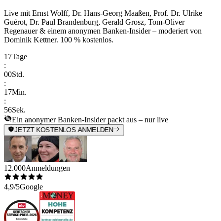
Live mit
Ernst Wolff, Dr. Hans-Georg Maaßen, Prof. Dr. Ulrike
Guérot, Dr. Paul Brandenburg, Gerald Grosz, Tom-Oliver
Regenauer & einem anonymen Banken-Insider
– moderiert von
Dominik Kettner
.
100 % kostenlos.
17
Tage
:
00
Std.
:
17
Min.
:
56
Sek.
Ein anonymer Banken-Insider packt aus – nur live
JETZT KOSTENLOS ANMELDEN
12.000
Anmeldungen
4,9/5
Google