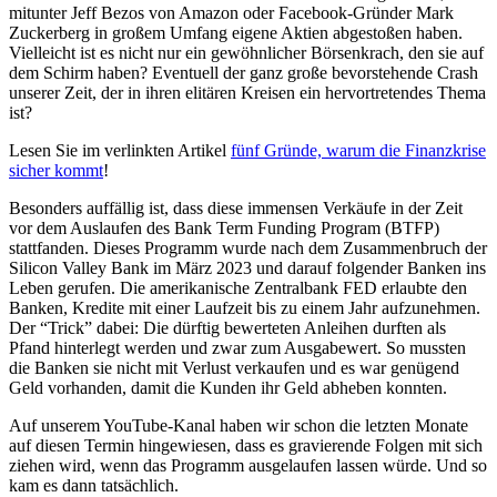
mitunter Jeff Bezos von Amazon oder Facebook-Gründer Mark
Zuckerberg in großem Umfang eigene Aktien abgestoßen haben.
Vielleicht ist es nicht nur ein gewöhnlicher Börsenkrach, den sie auf
dem Schirm haben? Eventuell der ganz große bevorstehende Crash
unserer Zeit, der in ihren elitären Kreisen ein hervortretendes Thema
ist?
Lesen Sie im verlinkten Artikel
fünf Gründe, warum die Finanzkrise
sicher kommt
!
Besonders auffällig ist, dass diese immensen Verkäufe in der Zeit
vor dem Auslaufen des Bank Term Funding Program (BTFP)
stattfanden. Dieses Programm wurde nach dem Zusammenbruch der
Silicon Valley Bank im März 2023 und darauf folgender Banken ins
Leben gerufen. Die amerikanische Zentralbank FED erlaubte den
Banken, Kredite mit einer Laufzeit bis zu einem Jahr aufzunehmen.
Der “Trick” dabei: Die dürftig bewerteten Anleihen durften als
Pfand hinterlegt werden und zwar zum Ausgabewert. So mussten
die Banken sie nicht mit Verlust verkaufen und es war genügend
Geld vorhanden, damit die Kunden ihr Geld abheben konnten.
Auf unserem YouTube-Kanal haben wir schon die letzten Monate
auf diesen Termin hingewiesen, dass es gravierende Folgen mit sich
ziehen wird, wenn das Programm ausgelaufen lassen würde. Und so
kam es dann tatsächlich.