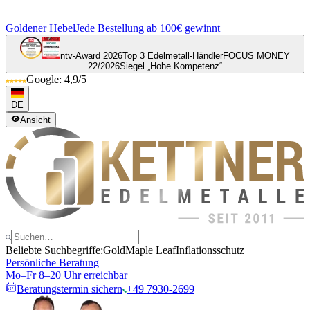
Goldener Hebel
Jede Bestellung ab 100€ gewinnt
ntv-Award 2026
Top 3 Edelmetall-Händler
FOCUS MONEY
22/2026
Siegel „Hohe Kompetenz“
Google: 4,9/5
DE
Ansicht
Beliebte Suchbegriffe:
Gold
Maple Leaf
Inflationsschutz
Persönliche Beratung
Mo–Fr 8–20 Uhr erreichbar
Beratungstermin sichern
+49 7930-2699