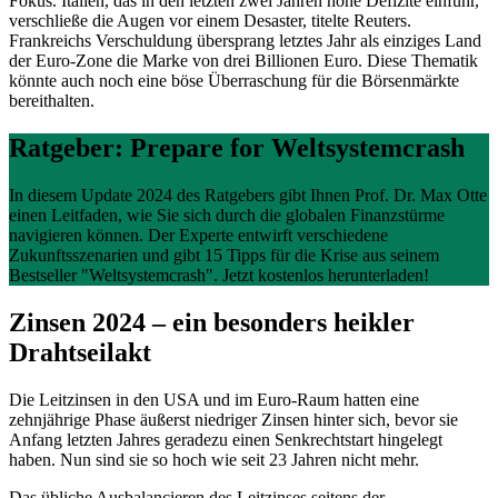
Fokus. Italien, das in den letzten zwei Jahren hohe Defizite einfuhr,
verschließe die Augen vor einem Desaster, titelte Reuters.
Frankreichs Verschuldung übersprang letztes Jahr als einziges Land
der Euro-Zone die Marke von drei Billionen Euro. Diese Thematik
könnte auch noch eine böse Überraschung für die Börsenmärkte
bereithalten.
Ratgeber: Prepare for Weltsystemcrash
In diesem Update 2024 des Ratgebers gibt Ihnen Prof. Dr. Max Otte
einen Leitfaden, wie Sie sich durch die globalen Finanzstürme
navigieren können. Der Experte entwirft verschiedene
Zukunftsszenarien und gibt 15 Tipps für die Krise aus seinem
Bestseller "Weltsystemcrash". Jetzt kostenlos herunterladen!
Zinsen 2024 – ein besonders heikler
Drahtseilakt
Die Leitzinsen in den USA und im Euro-Raum hatten eine
zehnjährige Phase äußerst niedriger Zinsen hinter sich, bevor sie
Anfang letzten Jahres geradezu einen Senkrechtstart hingelegt
haben. Nun sind sie so hoch wie seit 23 Jahren nicht mehr.
Das übliche Ausbalancieren des Leitzinses seitens der