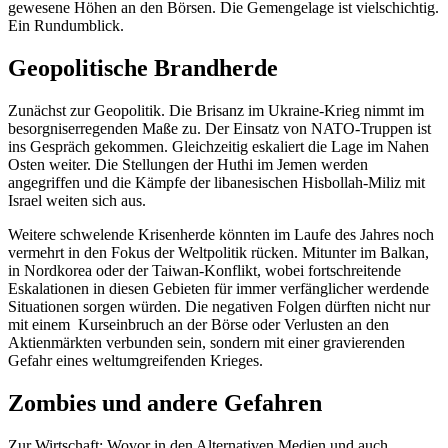
gewesene Höhen an den Börsen. Die Gemengelage ist vielschichtig.
Ein Rundumblick.
Geopolitische Brandherde
Zunächst zur Geopolitik. Die Brisanz im Ukraine-Krieg nimmt im
besorgniserregenden Maße zu. Der Einsatz von NATO-Truppen ist
ins Gespräch gekommen. Gleichzeitig eskaliert die Lage im Nahen
Osten weiter. Die Stellungen der Huthi im Jemen werden
angegriffen und die Kämpfe der libanesischen Hisbollah-Miliz mit
Israel weiten sich aus.
Weitere schwelende Krisenherde könnten im Laufe des Jahres noch
vermehrt in den Fokus der Weltpolitik rücken. Mitunter im Balkan,
in Nordkorea oder der Taiwan-Konflikt, wobei fortschreitende
Eskalationen in diesen Gebieten für immer verfänglicher werdende
Situationen sorgen würden. Die negativen Folgen dürften nicht nur
mit einem Kurseinbruch an der Börse oder Verlusten an den
Aktienmärkten verbunden sein, sondern mit einer gravierenden
Gefahr eines weltumgreifenden Krieges.
Zombies und andere Gefahren
Zur Wirtschaft: Wovor in den Alternativen Medien und auch