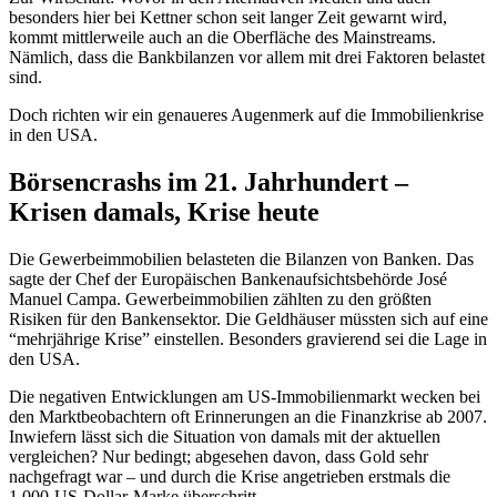
besonders hier bei Kettner schon seit langer Zeit gewarnt wird,
kommt mittlerweile auch an die Oberfläche des Mainstreams.
Nämlich, dass die Bankbilanzen vor allem mit drei Faktoren belastet
sind.
Doch richten wir ein genaueres Augenmerk auf die Immobilienkrise
in den USA.
Börsencrashs im 21. Jahrhundert –
Krisen damals, Krise heute
Die Gewerbeimmobilien belasteten die Bilanzen von Banken. Das
sagte der Chef der Europäischen Bankenaufsichtsbehörde José
Manuel Campa. Gewerbeimmobilien zählten zu den größten
Risiken für den Bankensektor. Die Geldhäuser müssten sich auf eine
“mehrjährige Krise” einstellen. Besonders gravierend sei die Lage in
den USA.
Die negativen Entwicklungen am US-Immobilienmarkt wecken bei
den Marktbeobachtern oft Erinnerungen an die Finanzkrise ab 2007.
Inwiefern lässt sich die Situation von damals mit der aktuellen
vergleichen? Nur bedingt; abgesehen davon, dass Gold sehr
nachgefragt war – und durch die Krise angetrieben erstmals die
1.000-US-Dollar-Marke überschritt.