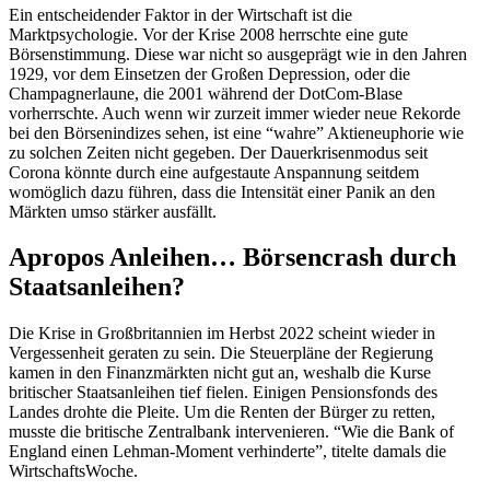
Ein entscheidender Faktor in der Wirtschaft ist die
Marktpsychologie. Vor der Krise 2008 herrschte eine gute
Börsenstimmung. Diese war nicht so ausgeprägt wie in den Jahren
1929, vor dem Einsetzen der Großen Depression, oder die
Champagnerlaune, die 2001 während der DotCom-Blase
vorherrschte. Auch wenn wir zurzeit immer wieder neue Rekorde
bei den Börsenindizes sehen, ist eine “wahre” Aktieneuphorie wie
zu solchen Zeiten nicht gegeben. Der Dauerkrisenmodus seit
Corona könnte durch eine aufgestaute Anspannung seitdem
womöglich dazu führen, dass die Intensität einer Panik an den
Märkten umso stärker ausfällt.
Apropos Anleihen… Börsencrash durch
Staatsanleihen?
Die Krise in Großbritannien im Herbst 2022 scheint wieder in
Vergessenheit geraten zu sein. Die Steuerpläne der Regierung
kamen in den Finanzmärkten nicht gut an, weshalb die Kurse
britischer Staatsanleihen tief fielen. Einigen Pensionsfonds des
Landes drohte die Pleite. Um die Renten der Bürger zu retten,
musste die britische Zentralbank intervenieren. “Wie die Bank of
England einen Lehman-Moment verhinderte”, titelte damals die
WirtschaftsWoche.