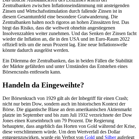
Zentralbanken zwischen Inflationseindämmung mit ansteigenden
Zinsen und Wirtschafsstimulation durch fallende Zinsen ist in
diesem Gesamtumfeld eine besondere Gratwanderung. Die
Zentralbanken halten noch rigoros an hohen Zinssätzen fest. Das
birgt das Risiko, dass die weltweit ohnehin angestiegenen
Insolvenzzahlen weiter zunehmen. Und das Senken der Zinsen facht
wieder die Inflation an, die in den USA und im Euro-Raum 2022
offiziell teils um die neun Prozent lag. Eine neue Inflationswelle
könnte dadurch ausgelöst werden.
Ein Dilemma der Zentralbanken, das in beiden Fällen die Stabilität
der Märkte gefährden und unter Umständen das Entstehen eines
Börsencrashs entfesseln kann.
Handeln da Eingeweihte?
Der Börsenkrach von 1929 gilt als der Inbegriff für einen Crash;
nicht nur beim Dow, sondern auch im historischen Kontext der
Börse. Die gigantische Blase an dem amerikanischen Aktienmarkt
platzte im September und bis zum Juli 1932 verzeichnete der Dow
Jones einen Kurseinbruch um 79 Prozent. Die Regierung
behauptete, dass angeblich das Horten von Gold während der Krise,
diese verschlimmern würde. Um dem Wertverfall des Dollar
entgegenzuwirken, wurde ein Verbot von
Gold
und
Silber
auferlegt