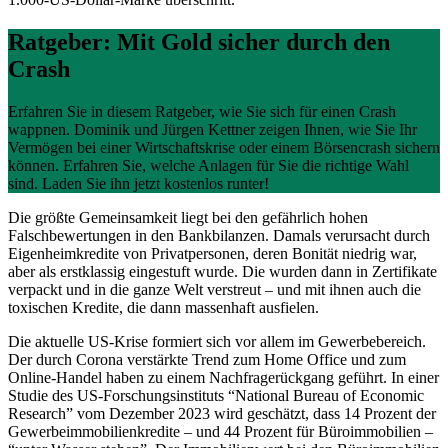
Ratgeber: Mit Gold sicher durch den
Crash
Erfahren Sie in diesem Ratgeber, wie Sie sich für einen Crash
wappnen. Dominik und Jürgen Kettner zeigen Ihnen, wie Sie Ihr
Vermögen bei einer Wirtschaftskrise oder einem Börsencrash sichern
können. Erfahren Sie, welche Anlagen für Sie die richtige Wahl
sind. Laden Sie ihn jetzt kostenlos runter!
Die größte Gemeinsamkeit liegt bei den gefährlich hohen
Falschbewertungen in den Bankbilanzen. Damals verursacht durch
Eigenheimkredite von Privatpersonen, deren Bonität niedrig war,
aber als erstklassig eingestuft wurde. Die wurden dann in Zertifikate
verpackt und in die ganze Welt verstreut – und mit ihnen auch die
toxischen Kredite, die dann massenhaft ausfielen.
Die aktuelle US-Krise formiert sich vor allem im Gewerbebereich.
Der durch Corona verstärkte Trend zum Home Office und zum
Online-Handel haben zu einem Nachfragerückgang geführt. In einer
Studie des US-Forschungsinstituts “National Bureau of Economic
Research” vom Dezember 2023 wird geschätzt, dass 14 Prozent der
Gewerbeimmobilienkredite – und 44 Prozent für Büroimmobilien –