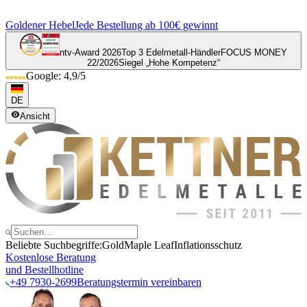
Goldener Hebel
Jede Bestellung ab 100€ gewinnt
ntv-Award 2026
Top 3 Edelmetall-Händler
FOCUS MONEY
22/2026
Siegel „Hohe Kompetenz“
Google: 4,9/5
DE
Ansicht
Beliebte Suchbegriffe:
Gold
Maple Leaf
Inflationsschutz
Kostenlose Beratung
und Bestellhotline
+49 7930-2699
Beratungstermin vereinbaren