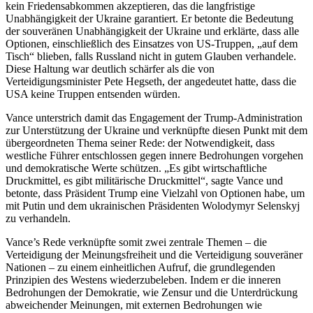
kein Friedensabkommen akzeptieren, das die langfristige
Unabhängigkeit der Ukraine garantiert. Er betonte die Bedeutung
der souveränen Unabhängigkeit der Ukraine und erklärte, dass alle
Optionen, einschließlich des Einsatzes von US-Truppen, „auf dem
Tisch“ blieben, falls Russland nicht in gutem Glauben verhandele.
Diese Haltung war deutlich schärfer als die von
Verteidigungsminister Pete Hegseth, der angedeutet hatte, dass die
USA keine Truppen entsenden würden.
Vance unterstrich damit das Engagement der Trump-Administration
zur Unterstützung der Ukraine und verknüpfte diesen Punkt mit dem
übergeordneten Thema seiner Rede: der Notwendigkeit, dass
westliche Führer entschlossen gegen innere Bedrohungen vorgehen
und demokratische Werte schützen. „Es gibt wirtschaftliche
Druckmittel, es gibt militärische Druckmittel“, sagte Vance und
betonte, dass Präsident Trump eine Vielzahl von Optionen habe, um
mit Putin und dem ukrainischen Präsidenten Wolodymyr Selenskyj
zu verhandeln.
Vance’s Rede verknüpfte somit zwei zentrale Themen – die
Verteidigung der Meinungsfreiheit und die Verteidigung souveräner
Nationen – zu einem einheitlichen Aufruf, die grundlegenden
Prinzipien des Westens wiederzubeleben. Indem er die inneren
Bedrohungen der Demokratie, wie Zensur und die Unterdrückung
abweichender Meinungen, mit externen Bedrohungen wie