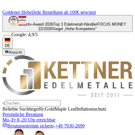
Goldener Hebel
Jede Bestellung ab 100€ gewinnt
ntv-Award 2026
Top 3 Edelmetall-Händler
FOCUS MONEY
22/2026
Siegel „Hohe Kompetenz“
Google: 4,9/5
DE
Ansicht
Beliebte Suchbegriffe:
Gold
Maple Leaf
Inflationsschutz
Persönliche Beratung
Mo–Fr 8–20 Uhr erreichbar
Beratungstermin sichern
+49 7930-2699