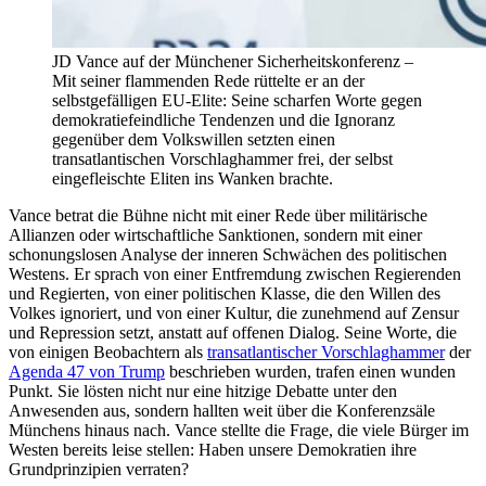
JD Vance auf der Münchener Sicherheitskonferenz –
Mit seiner flammenden Rede rüttelte er an der
selbstgefälligen EU-Elite: Seine scharfen Worte gegen
demokratiefeindliche Tendenzen und die Ignoranz
gegenüber dem Volkswillen setzten einen
transatlantischen Vorschlaghammer frei, der selbst
eingefleischte Eliten ins Wanken brachte.
Vance betrat die Bühne nicht mit einer Rede über militärische
Allianzen oder wirtschaftliche Sanktionen, sondern mit einer
schonungslosen Analyse der inneren Schwächen des politischen
Westens. Er sprach von einer Entfremdung zwischen Regierenden
und Regierten, von einer politischen Klasse, die den Willen des
Volkes ignoriert, und von einer Kultur, die zunehmend auf Zensur
und Repression setzt, anstatt auf offenen Dialog. Seine Worte, die
von einigen Beobachtern als
transatlantischer Vorschlaghammer
der
Agenda 47 von Trump
beschrieben wurden, trafen einen wunden
Punkt. Sie lösten nicht nur eine hitzige Debatte unter den
Anwesenden aus, sondern hallten weit über die Konferenzsäle
Münchens hinaus nach. Vance stellte die Frage, die viele Bürger im
Westen bereits leise stellen: Haben unsere Demokratien ihre
Grundprinzipien verraten?