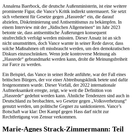
Annalena Baerbock, die deutsche Außenministerin, ist eine weitere
prominente Figur, die Vance’s Kritik indirekt untermauert. Sie setzt
sich vehement für Gesetze gegen „Hassrede“ ein, die darauf
abzielen, Diskriminierung und Antisemitismus zu bekämpfen. In
einem Interview mit der „Jüdischen Allgemeinen“ im Jahr 2023
betonte sie, dass antisemitische Äußerungen konsequent
strafrechtlich verfolgt werden müssten. Dieser Ansatz ist an sich
nicht unumstritten, doch Vance warnte in seiner Rede davor, dass
solche Maßnahmen oft missbraucht werden, um den demokratischen
Diskurs einzuschränken. Wenn jede kontroverse Meinung als
„Hassrede“ gebrandmarkt werden kann, droht die Meinungsfreiheit
zur Farce zu werden.
Ein Beispiel, das Vance in seiner Rede anführte, war der Fall eines
britischen Bürgers, der vor einer Abtreibungsklinik betete und dafür
festgenommen wurde. Dieser Vorfall, der 2022 internationale
Aufmerksamkeit erregte, zeigt, wie weit die Definition von
„Hassrede“ gedehnt werden kann. Ähnliche Tendenzen sind auch in
Deutschland zu beobachten, wo Gesetze gegen „Volksverhetzung“
genutzt werden, um politische Gegner zu sanktionieren. Vance’s
Botschaft war klar: Der Kampf gegen Hass darf nicht zur
Rechtfertigung von Zensur verkommen.
Marie-Agnes Strack-Zimmermann: Teil