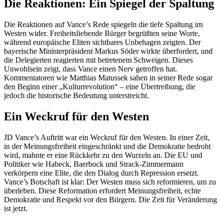
Die Reaktionen: Ein Spiegel der Spaltung
Die Reaktionen auf Vance’s Rede spiegeln die tiefe Spaltung im
Westen wider. Freiheitsliebende Bürger begrüßten seine Worte,
während europäische Eliten sichtbares Unbehagen zeigten. Der
bayerische Ministerpräsident Markus Söder wirkte überfordert, und
die Delegierten reagierten mit betretenem Schweigen. Dieses
Unwohlsein zeigt, dass Vance einen Nerv getroffen hat.
Kommentatoren wie Matthias Matussek sahen in seiner Rede sogar
den Beginn einer „Kulturrevolution“ – eine Übertreibung, die
jedoch die historische Bedeutung unterstreicht.
Ein Weckruf für den Westen
JD Vance’s Auftritt war ein Weckruf für den Westen. In einer Zeit,
in der Meinungsfreiheit eingeschränkt und die Demokratie bedroht
wird, mahnte er eine Rückkehr zu den Wurzeln an. Die EU und
Politiker wie Habeck, Baerbock und Strack-Zimmermann
verkörpern eine Elite, die den Dialog durch Repression ersetzt.
Vance’s Botschaft ist klar: Der Westen muss sich reformieren, um zu
überleben. Diese Reformation erfordert Meinungsfreiheit, echte
Demokratie und Respekt vor den Bürgern. Die Zeit für Veränderung
ist jetzt.