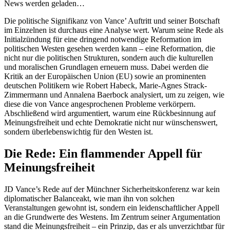
News werden geladen…
Die politische Signifikanz von Vance’ Auftritt und seiner Botschaft
im Einzelnen ist durchaus eine Analyse wert. Warum seine Rede als
Initialzündung für eine dringend notwendige Reformation im
politischen Westen gesehen werden kann – eine Reformation, die
nicht nur die politischen Strukturen, sondern auch die kulturellen
und moralischen Grundlagen erneuern muss. Dabei werden die
Kritik an der Europäischen Union (EU) sowie an prominenten
deutschen Politikern wie Robert Habeck, Marie-Agnes Strack-
Zimmermann und Annalena Baerbock analysiert, um zu zeigen, wie
diese die von Vance angesprochenen Probleme verkörpern.
Abschließend wird argumentiert, warum eine Rückbesinnung auf
Meinungsfreiheit und echte Demokratie nicht nur wünschenswert,
sondern überlebenswichtig für den Westen ist.
Die Rede: Ein flammender Appell für
Meinungsfreiheit
JD Vance’s Rede auf der Münchner Sicherheitskonferenz war kein
diplomatischer Balanceakt, wie man ihn von solchen
Veranstaltungen gewohnt ist, sondern ein leidenschaftlicher Appell
an die Grundwerte des Westens. Im Zentrum seiner Argumentation
stand die Meinungsfreiheit – ein Prinzip, das er als unverzichtbar für