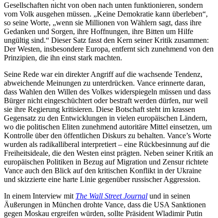
Gesellschaften nicht von oben nach unten funktionieren, sondern
vom Volk ausgehen müssen. „Keine Demokratie kann überleben“,
so seine Worte, „wenn sie Millionen von Wählern sagt, dass ihre
Gedanken und Sorgen, ihre Hoffnungen, ihre Bitten um Hilfe
ungültig sind.“ Dieser Satz fasst den Kern seiner Kritik zusammen:
Der Westen, insbesondere Europa, entfernt sich zunehmend von den
Prinzipien, die ihn einst stark machten.
Seine Rede war ein direkter Angriff auf die wachsende Tendenz,
abweichende Meinungen zu unterdrücken. Vance erinnerte daran,
dass Wahlen den Willen des Volkes widerspiegeln müssen und dass
Bürger nicht eingeschüchtert oder bestraft werden dürfen, nur weil
sie ihre Regierung kritisieren. Diese Botschaft steht im krassen
Gegensatz zu den Entwicklungen in vielen europäischen Ländern,
wo die politischen Eliten zunehmend autoritäre Mittel einsetzen, um
Kontrolle über den öffentlichen Diskurs zu behalten. Vance’s Worte
wurden als radikalliberal interpretiert – eine Rückbesinnung auf die
Freiheitsideale, die den Westen einst prägten. Neben seiner Kritik an
europäischen Politiken in Bezug auf Migration und Zensur richtete
Vance auch den Blick auf den kritischen Konflikt in der Ukraine
und skizzierte eine harte Linie gegenüber russischer Aggression.
In einem Interview mit
The Wall Street Journal
und in seinen
Äußerungen in München drohte Vance, dass die USA Sanktionen
gegen Moskau ergreifen würden, sollte Präsident Wladimir Putin