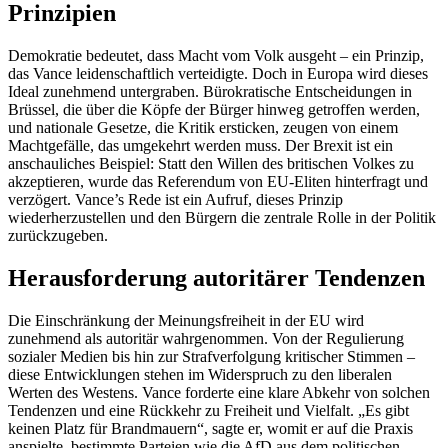
Prinzipien
Demokratie bedeutet, dass Macht vom Volk ausgeht – ein Prinzip,
das Vance leidenschaftlich verteidigte. Doch in Europa wird dieses
Ideal zunehmend untergraben. Bürokratische Entscheidungen in
Brüssel, die über die Köpfe der Bürger hinweg getroffen werden,
und nationale Gesetze, die Kritik ersticken, zeugen von einem
Machtgefälle, das umgekehrt werden muss. Der Brexit ist ein
anschauliches Beispiel: Statt den Willen des britischen Volkes zu
akzeptieren, wurde das Referendum von EU-Eliten hinterfragt und
verzögert. Vance’s Rede ist ein Aufruf, dieses Prinzip
wiederherzustellen und den Bürgern die zentrale Rolle in der Politik
zurückzugeben.
Herausforderung autoritärer Tendenzen
Die Einschränkung der Meinungsfreiheit in der EU wird
zunehmend als autoritär wahrgenommen. Von der Regulierung
sozialer Medien bis hin zur Strafverfolgung kritischer Stimmen –
diese Entwicklungen stehen im Widerspruch zu den liberalen
Werten des Westens. Vance forderte eine klare Abkehr von solchen
Tendenzen und eine Rückkehr zu Freiheit und Vielfalt. „Es gibt
keinen Platz für Brandmauern“, sagte er, womit er auf die Praxis
anspielte, bestimmte Parteien wie die AfD aus dem politischen