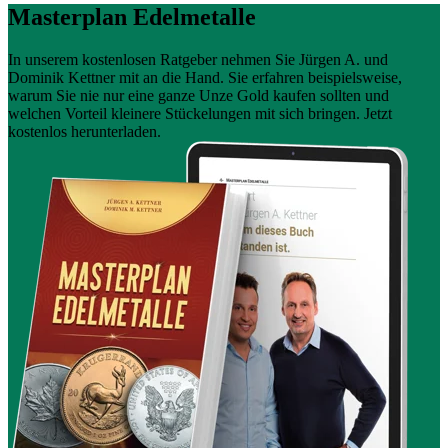
Masterplan Edelmetalle
In unserem kostenlosen Ratgeber nehmen Sie Jürgen A. und
Dominik Kettner mit an die Hand. Sie erfahren beispielsweise,
warum Sie nie nur eine ganze Unze Gold kaufen sollten und
welchen Vorteil kleinere Stückelungen mit sich bringen. Jetzt
kostenlos herunterladen.