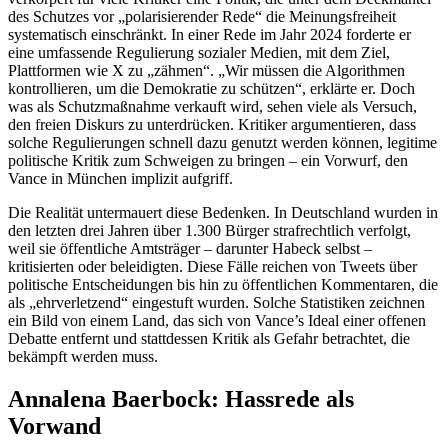
des Schutzes vor „polarisierender Rede“ die Meinungsfreiheit
systematisch einschränkt. In einer Rede im Jahr 2024 forderte er
eine umfassende Regulierung sozialer Medien, mit dem Ziel,
Plattformen wie X zu „zähmen“. „Wir müssen die Algorithmen
kontrollieren, um die Demokratie zu schützen“, erklärte er. Doch
was als Schutzmaßnahme verkauft wird, sehen viele als Versuch,
den freien Diskurs zu unterdrücken. Kritiker argumentieren, dass
solche Regulierungen schnell dazu genutzt werden können, legitime
politische Kritik zum Schweigen zu bringen – ein Vorwurf, den
Vance in München implizit aufgriff.
Die Realität untermauert diese Bedenken. In Deutschland wurden in
den letzten drei Jahren über 1.300 Bürger strafrechtlich verfolgt,
weil sie öffentliche Amtsträger – darunter Habeck selbst –
kritisierten oder beleidigten. Diese Fälle reichen von Tweets über
politische Entscheidungen bis hin zu öffentlichen Kommentaren, die
als „ehrverletzend“ eingestuft wurden. Solche Statistiken zeichnen
ein Bild von einem Land, das sich von Vance’s Ideal einer offenen
Debatte entfernt und stattdessen Kritik als Gefahr betrachtet, die
bekämpft werden muss.
Annalena Baerbock: Hassrede als
Vorwand