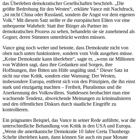
das Überleben demokratischer Gesellschaften beschrieb. „Die
größte Bedrohung für den Westen“, erklärte Vance mit Nachdruck,
„ist nicht China oder Russland, sondern die Angst vor dem eigenen
Volk.“ Mit diesem Satz stellte er die europäischen Eliten vor eine
unbequeme Wahrheit: Statt ihre Bürger als Partner im
demokratischen Prozess zu sehen, behandeln sie sie zunehmend als
Gegner, deren Stimmen unterdrückt werden müssen.
Vance ging noch weiter und betonte, dass Demokratie nicht von
oben nach unten funktioniere, sondern vom Volk ausgehen müsse.
„Keine Demokratie kann überleben“, sagte er, „wenn sie Millionen
von Wählern sagt, dass ihre Gedanken und Sorgen, ihre
Hoffnungen, ihre Bitten um Hilfe ungültig sind.“ Dieser Satz ist
nicht nur eine Kritik, sondern eine Warnung: Der Westen,
insbesondere Europa, entfernt sich von den Prinzipien, die ihn einst
stark und einzigartig machten – Freiheit, Pluralismus und die
Anerkennung des Volkswillens. Stattdessen beobachtet man eine
wachsende Tendenz, abweichende Meinungen zu kriminalisieren
und den öffentlichen Diskurs durch staatliche Eingriffe zu
kontrollieren.
Ein prägnantes Beispiel, das Vance in seiner Rede anführte, war die
unterschiedliche Behandlung von Kritik in den USA und Europa.
„Wenn die amerikanische Demokratie 10 Jahre Greta Thunbergs
Schelte überleben kann, dann können Sie auch ein paar Monate