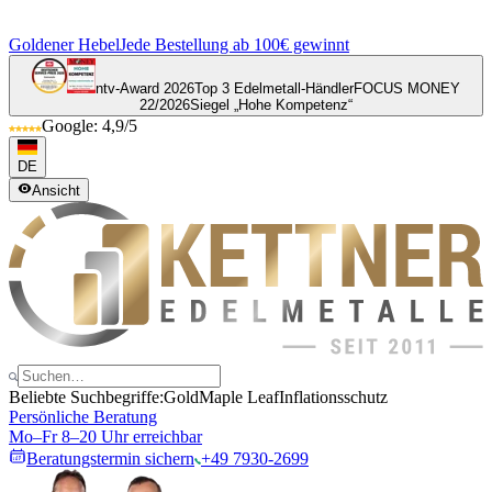
Goldener Hebel
Jede Bestellung ab 100€ gewinnt
ntv-Award 2026
Top 3 Edelmetall-Händler
FOCUS MONEY
22/2026
Siegel „Hohe Kompetenz“
Google: 4,9/5
DE
Ansicht
Beliebte Suchbegriffe:
Gold
Maple Leaf
Inflationsschutz
Persönliche Beratung
Mo–Fr 8–20 Uhr erreichbar
Beratungstermin sichern
+49 7930-2699