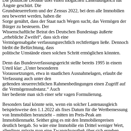
Die politische Debatte über einen möglichen Lastenausgleich hat
Ängste geschürt. Die
Grundsteuerreform und der Zensus 2022, bei dem alle Immobilien
neu bewertet werden, haben die
Sorge genährt, dass der Staat nach Wegen sucht, das Vermögen der
Bürger zu besteuern. Der
Wissenschaftliche Beirat des Deutschen Bundestags äußerte
„erhebliche Zweifel“, dass sich eine
Vermögensabgabe verfassungsrechtlich rechtfertigen ließe. Dennoch
bleibt die Befürchtung, dass
politische Umstände einen solchen Schritt ermöglichen könnten.
Denn das Bundesverfassungsgericht stellte bereits 1995 in einem
Urteil klar: „Unter besonderen
Voraussetzungen, etwa in staatlichen Ausnahmelagen, erlaubt die
Verfassung auch unter den
geltenden steuerrechtlichen Rahmenbedingungen einen Zugriff auf
die Vermögenssubstanz.“ Auch
hier bediente man sich einer sehr vagen Formulierung.
Besonders fatal könnte sein, wenn ein solcher Lastenausgleich
beispielsweise den 1.1.2022 als fixes Datum für die Wertbemessung
von Immobilien heranzieht – mitten im Preis-Peak am
Immobilienmarkt. Seither ging es mit den Immobilienpreisen
deutlich bergab. So wäre eine Immobilie ein Drittel weniger Wert,
allerdings müsste man eine Zwangshypothek über sich ergehen