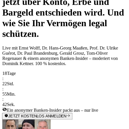
jetzt über Konto, Erbe und
Bargeld entschieden wird. Und
wie Sie Ihr Vermögen legal
schützen.
Live mit
Ernst Wolff, Dr. Hans-Georg Maaßen, Prof. Dr. Ulrike
Guérot, Dr. Paul Brandenburg, Gerald Grosz, Tom-Oliver
Regenauer & einem anonymen Banken-Insider
– moderiert von
Dominik Kettner
.
100 % kostenlos.
18
Tage
:
22
Std.
:
55
Min.
:
42
Sek.
Ein anonymer Banken-Insider packt aus – nur live
JETZT KOSTENLOS ANMELDEN