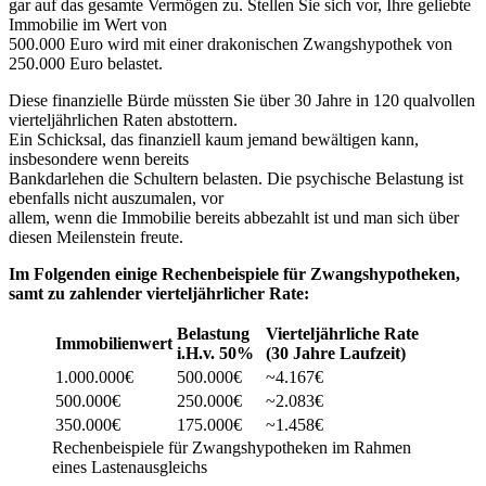
gar auf das gesamte Vermögen zu. Stellen Sie sich vor, Ihre geliebte
Immobilie im Wert von
500.000 Euro wird mit einer drakonischen Zwangshypothek von
250.000 Euro belastet.
Diese finanzielle Bürde müssten Sie über 30 Jahre in 120 qualvollen
vierteljährlichen Raten abstottern.
Ein Schicksal, das finanziell kaum jemand bewältigen kann,
insbesondere wenn bereits
Bankdarlehen die Schultern belasten. Die psychische Belastung ist
ebenfalls nicht auszumalen, vor
allem, wenn die Immobilie bereits abbezahlt ist und man sich über
diesen Meilenstein freute.
Im Folgenden einige Rechenbeispiele für Zwangshypotheken,
samt zu zahlender vierteljährlicher Rate:
Belastung
Vierteljährliche Rate
Immobilienwert
i.H.v. 50%
(30 Jahre Laufzeit)
1.000.000€
500.000€
~4.167€
500.000€
250.000€
~2.083€
350.000€
175.000€
~1.458€
Rechenbeispiele für Zwangshypotheken im Rahmen
eines Lastenausgleichs