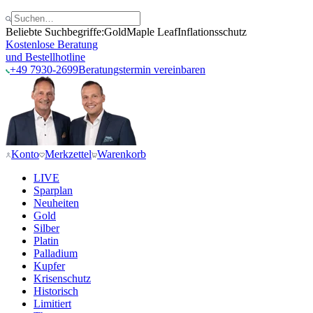
Beliebte Suchbegriffe:
Gold
Maple Leaf
Inflationsschutz
Kostenlose Beratung
und Bestellhotline
+49 7930-2699
Beratungstermin vereinbaren
Konto
Merkzettel
Warenkorb
LIVE
Sparplan
Neuheiten
Gold
Silber
Platin
Palladium
Kupfer
Krisenschutz
Historisch
Limitiert