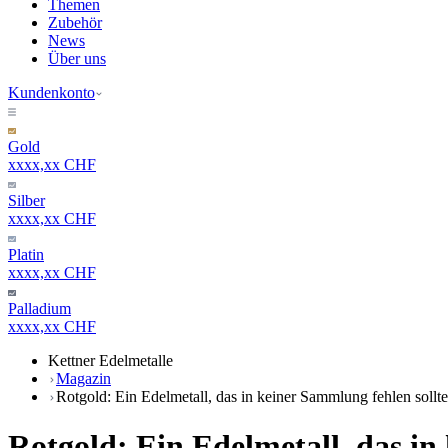
Themen
Zubehör
News
Über uns
Kundenkonto
Gold
xxxx,xx CHF
Silber
xxxx,xx CHF
Platin
xxxx,xx CHF
Palladium
xxxx,xx CHF
Kettner Edelmetalle
Magazin
Rotgold: Ein Edelmetall, das in keiner Sammlung fehlen sollte
Rotgold: Ein Edelmetall, das in