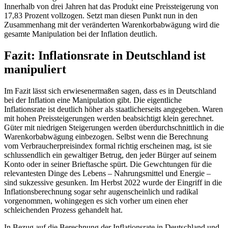
Innerhalb von drei Jahren hat das Produkt eine Preissteigerung von
17,83 Prozent vollzogen. Setzt man diesen Punkt nun in den
Zusammenhang mit der veränderten Warenkorbabwägung wird die
gesamte Manipulation bei der Inflation deutlich.
Fazit: Inflationsrate in Deutschland ist
manipuliert
Im Fazit lässt sich erwiesenermaßen sagen, dass es in Deutschland
bei der Inflation eine Manipulation gibt. Die eigentliche
Inflationsrate ist deutlich höher als staatlicherseits angegeben. Waren
mit hohen Preissteigerungen werden beabsichtigt klein gerechnet.
Güter mit niedrigen Steigerungen werden überdurchschnittlich in die
Warenkorbabwägung einbezogen. Selbst wenn die Berechnung
vom Verbraucherpreisindex formal richtig erscheinen mag, ist sie
schlussendlich ein gewaltiger Betrug, den jeder Bürger auf seinem
Konto oder in seiner Brieftasche spürt. Die Gewchtungen für die
relevantesten Dinge des Lebens – Nahrungsmittel und Energie –
sind sukzessive gesunken. Im Herbst 2022 wurde der Eingriff in die
Inflationsberechnung sogar sehr augenscheinlich und radikal
vorgenommen, wohingegen es sich vorher um einen eher
schleichenden Prozess gehandelt hat.
In Bezug auf die Berechnung der Inflationsrate in Deutschland und