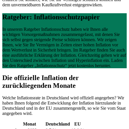
dem unvermeidbaren Kaufkraftverlust entgegenwirken.
Ratgeber: Inflationsschutzpapier
In unserem Ratgeber Inflationsschutz haben wir Ihnen alle
wichtigen Vorsorgemaßnahmen zusammengefasst, mit denen Sie
sich selbst gegen steigende Preise schützen können. Wir zeigen
Ihnen, wie Sie Ihr Vermögen in Zeiten einer hohen Inflation vor
dem Wertverlust in Sicherheit bringen. Im Ratgeber finden Sie auch
eine ausführliche Erklärung der Inflation. Gleichzeitig gehen wir auf
den Unterschied zwischen Inflation und Hyperinflation ein. Laden
Sie den Ratgeber „Inflationsschutz“ jetzt kostenlos herunter.
Die offizielle Inflation der
zurückliegenden Monate
Welche Inflationsrate in Deutschland wird offiziell angegeben? Wir
haben Ihnen folgend die Entwicklung der Inflation hierzulande in
Deutschland und in der EU zusammengestellt, so wie Sie vom Staat
angegeben wird.
Monat
Deutschland
EU