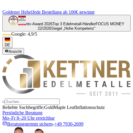
Goldener Hebel
Jede Bestellung ab 100€ gewinnt
ntv-Award 2026
Top 3 Edelmetall-Händler
FOCUS MONEY
22/2026
Siegel „Hohe Kompetenz“
Google: 4,9/5
DE
Ansicht
Beliebte Suchbegriffe:
Gold
Maple Leaf
Inflationsschutz
Persönliche Beratung
Mo–Fr 8–20 Uhr erreichbar
Beratungstermin sichern
+49 7930-2699