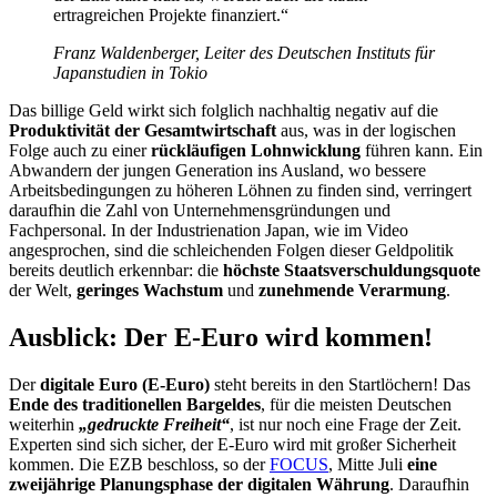
ertragreichen Projekte finanziert.“
Franz Waldenberger, Leiter des Deutschen Instituts für
Japanstudien in Tokio
Das billige Geld wirkt sich folglich nachhaltig negativ auf die
Produktivität der Gesamtwirtschaft
aus, was in der logischen
Folge auch zu einer
rückläufigen Lohnwicklung
führen kann. Ein
Abwandern der jungen Generation ins Ausland, wo bessere
Arbeitsbedingungen zu höheren Löhnen zu finden sind, verringert
daraufhin die Zahl von Unternehmensgründungen und
Fachpersonal. In der Industrienation Japan, wie im Video
angesprochen, sind die schleichenden Folgen dieser Geldpolitik
bereits deutlich erkennbar: die
höchste Staatsverschuldungsquote
der Welt,
geringes Wachstum
und
zunehmende Verarmung
.
Ausblick: Der E-Euro wird kommen!
Der
digitale Euro (E-Euro)
steht bereits in den Startlöchern! Das
Ende des traditionellen Bargeldes
, für die meisten Deutschen
weiterhin
„gedruckte Freiheit“
, ist nur noch eine Frage der Zeit.
Experten sind sich sicher, der E-Euro wird mit großer Sicherheit
kommen. Die EZB beschloss, so der
FOCUS
, Mitte Juli
eine
zweijährige Planungsphase der digitalen Währung
. Daraufhin