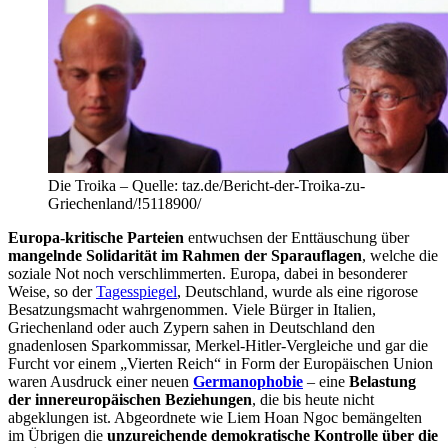
Die Troika – Quelle: taz.de/Bericht-der-Troika-zu-
Griechenland/!5118900/
Europa-kritische Parteien
entwuchsen der Enttäuschung über
mangelnde Solidarität im Rahmen der Sparauflagen
, welche die
soziale Not noch verschlimmerten. Europa, dabei in besonderer
Weise, so der
Tagesspiegel
, Deutschland, wurde als eine rigorose
Besatzungsmacht wahrgenommen. Viele Bürger in Italien,
Griechenland oder auch Zypern sahen in Deutschland den
gnadenlosen Sparkommissar, Merkel-Hitler-Vergleiche und gar die
Furcht vor einem „Vierten Reich“ in Form der Europäischen Union
waren Ausdruck einer neuen
Germanophobie
– eine
Belastung
der innereuropäischen Beziehungen
, die bis heute nicht
abgeklungen ist. Abgeordnete wie Liem Hoan Ngoc bemängelten
im Übrigen die
unzureichende demokratische Kontrolle über die