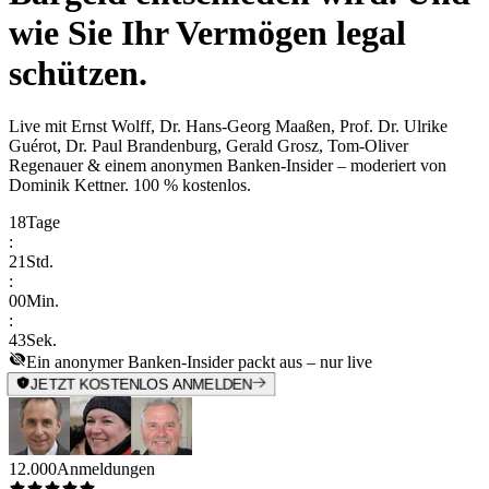
wie Sie Ihr Vermögen legal
schützen.
Live mit
Ernst Wolff, Dr. Hans-Georg Maaßen, Prof. Dr. Ulrike
Guérot, Dr. Paul Brandenburg, Gerald Grosz, Tom-Oliver
Regenauer & einem anonymen Banken-Insider
– moderiert von
Dominik Kettner
.
100 % kostenlos.
18
Tage
:
21
Std.
:
00
Min.
:
43
Sek.
Ein anonymer Banken-Insider packt aus – nur live
JETZT KOSTENLOS ANMELDEN
12.000
Anmeldungen