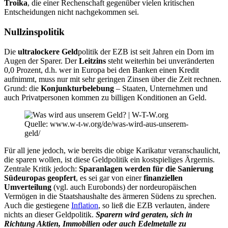
Troika
, die einer Rechenschaft gegenüber vielen kritischen
Entscheidungen nicht nachgekommen sei.
Nullzinspolitik
Die
ultralockere Geld
politik der EZB ist seit Jahren ein Dorn im
Augen der Sparer. Der
Leitzins
steht weiterhin bei unveränderten
0,0 Prozent, d.h. wer in Europa bei den Banken einen Kredit
aufnimmt, muss nur mit sehr geringen Zinsen über die Zeit rechnen.
Grund: die
Konjunkturbelebung
– Staaten, Unternehmen und
auch Privatpersonen kommen zu billigen Konditionen an Geld.
Quelle: www.w-t-w.org/de/was-wird-aus-unserem-
geld/
Für all jene jedoch, wie bereits die obige Karikatur veranschaulicht,
die sparen wollen, ist diese Geldpolitik ein kostspieliges Ärgernis.
Zentrale Kritik jedoch:
Sparanlagen werden für die Sanierung
Südeuropas geopfert
, es sei gar von einer
finanziellen
Umverteilung
(vgl. auch Eurobonds) der nordeuropäischen
Vermögen in die Staatshaushalte des ärmeren Südens zu sprechen.
Auch die gestiegene
Inflation
, so ließ die EZB verlauten, ändere
nichts an dieser Geldpolitik.
Sparern wird geraten, sich in
Richtung Aktien, Immobilien oder auch Edelmetalle zu