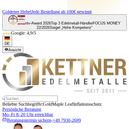
Goldener Hebel
Jede Bestellung ab 100€ gewinnt
ntv-Award 2026
Top 3 Edelmetall-Händler
FOCUS MONEY
22/2026
Siegel „Hohe Kompetenz“
Google: 4,9/5
DE
Ansicht
Beliebte Suchbegriffe:
Gold
Maple Leaf
Inflationsschutz
Persönliche Beratung
Mo–Fr 8–20 Uhr erreichbar
Beratungstermin sichern
+49 7930-2699