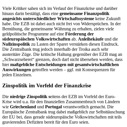
Viele Kritiker sahen sich im Verlauf der Finanzkrise und darüber
hinaus darin bestätigt, dass eine
gemeinsame Finanzpolitik
angesichts unterschiedlicher Wirtschaftssysteme
keine Zukunft
habe. Die EZB ist dabei auch nicht frei von Widersprüchen. In der
Bemühung, die gemeinsame Währung zu erhalten, zielen viele
geldpolitische Programme auf eine
Förderung der
südeuropäischen Volkswirtschaften
ab.
Anleihekäufe
und die
Nullzinspolitik
zu Lasten der Sparer verstärken diesen Eindruck.
Die Zentralbank trug jedoch innerhalb der Troika auch sehr
austeritäre Züge. Die kritische Haltung gegenüber der EZB mag an
„Schwarzseherei“ grenzen, doch darf nicht übersehen werden, dass
hier
maßgebliche Entscheidungen mit gesamtwirtschaftlichen
Auswirkungen
getroffen werden – ggf. mit Konsequenzen für
jeden Einzelnen.
Zinspolitik im Vorfeld der Finanzkrise
Die
niedrige Zinspolitik s
eitens der EZB im Vorfeld der Euro-
Krise wird u.a. für den finanziellen Zusammenbruch von Ländern
wie
Griechenland
und
Portugal
verantwortlich gemacht. Die
Europäische Zentralbank trug dabei maßgeblich zur Selbsttäuschung
der EU bei, dass gerade südeuropäische Volkswirtschaften mit teils
gravierenden Defiziten bereit für den Euro seien.