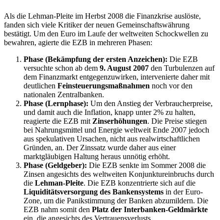
Als die Lehman-Pleite im Herbst 2008 die Finanzkrise auslöste,
fanden sich viele Kritiker der neuen Gemeinschaftswährung
bestätigt. Um den Euro im Laufe der weltweiten Schockwellen zu
bewahren, agierte die EZB in mehreren Phasen:
Phase (Bekämpfung der ersten Anzeichen):
Die EZB
versuchte schon ab dem
9. August 2007
den Turbulenzen auf
dem Finanzmarkt entgegenzuwirken, intervenierte daher mit
deutlichen
Feinsteuerungsmaßnahmen
noch vor den
nationalen Zentralbanken.
Phase (Lernphase):
Um den Anstieg der Verbraucherpreise,
und damit auch die Inflation, knapp unter 2% zu halten,
reagierte die EZB mit
Zinserhöhungen
. Die Preise stiegen
bei Nahrungsmittel und Energie weltweit Ende 2007 jedoch
aus spekulativen Ursachen, nicht aus realwirtschaftlichen
Gründen, an. Der Zinssatz wurde daher aus einer
marktgläubigen Haltung heraus unnötig erhöht.
Phase (Geldgeber):
Die EZB senkte im Sommer 2008 die
Zinsen angesichts des weltweiten Konjunktureinbruchs durch
die
Lehman-Pleite
. Die EZB konzentrierte sich auf die
Liquiditätsversorgung des Bankensystems
in der Euro-
Zone, um die Panikstimmung der Banken abzumildern. Die
EZB nahm somit den
Platz der Interbanken-Geldmärkte
ein, die angesichts des Vertrauensverlusts