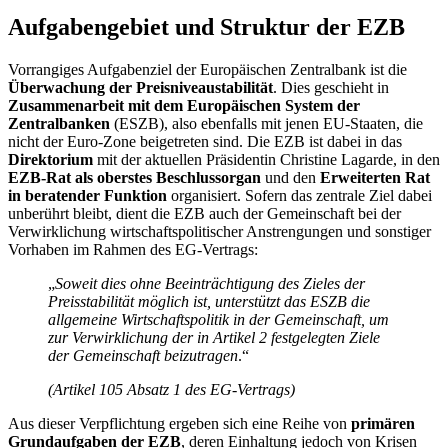
Aufgabengebiet und Struktur der EZB
Vorrangiges Aufgabenziel der Europäischen Zentralbank ist die
Überwachung der Preisniveaustabilität
. Dies geschieht in
Zusammenarbeit mit dem Europäischen System der
Zentralbanken
(ESZB), also ebenfalls mit jenen EU-Staaten, die
nicht der Euro-Zone beigetreten sind. Die EZB ist dabei in das
Direktorium
mit der aktuellen Präsidentin Christine Lagarde, in den
EZB-Rat als oberstes Beschlussorgan
und den
Erweiterten Rat
in beratender Funktion
organisiert. Sofern das zentrale Ziel dabei
unberührt bleibt, dient die EZB auch der Gemeinschaft bei der
Verwirklichung wirtschaftspolitischer Anstrengungen und sonstiger
Vorhaben im Rahmen des EG-Vertrags:
„
Soweit dies ohne Beeinträchtigung des Zieles der
Preisstabilität möglich ist, unterstützt das ESZB die
allgemeine Wirtschaftspolitik in der Gemeinschaft, um
zur Verwirklichung der in Artikel 2 festgelegten Ziele
der Gemeinschaft beizutragen
.“
(Artikel 105 Absatz 1 des EG-Vertrags)
Aus dieser Verpflichtung ergeben sich eine Reihe von
primären
Grundaufgaben der EZB
, deren Einhaltung jedoch von Krisen