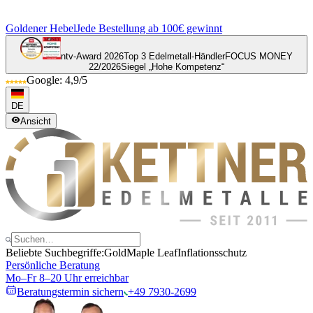
Goldener Hebel
Jede Bestellung ab 100€ gewinnt
ntv-Award 2026
Top 3 Edelmetall-Händler
FOCUS MONEY
22/2026
Siegel „Hohe Kompetenz“
Google: 4,9/5
DE
Ansicht
Beliebte Suchbegriffe:
Gold
Maple Leaf
Inflationsschutz
Persönliche Beratung
Mo–Fr 8–20 Uhr erreichbar
Beratungstermin sichern
+49 7930-2699