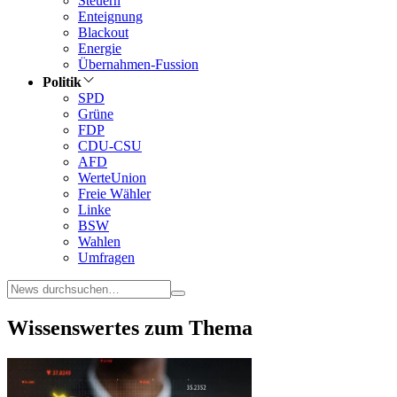
Steuern
Enteignung
Blackout
Energie
Übernahmen-Fussion
Politik
SPD
Grüne
FDP
CDU-CSU
AFD
WerteUnion
Freie Wähler
Linke
BSW
Wahlen
Umfragen
Wissenswertes zum Thema