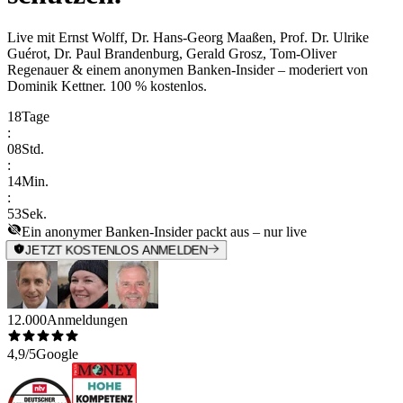
Live mit
Ernst Wolff, Dr. Hans-Georg Maaßen, Prof. Dr. Ulrike
Guérot, Dr. Paul Brandenburg, Gerald Grosz, Tom-Oliver
Regenauer & einem anonymen Banken-Insider
– moderiert von
Dominik Kettner
.
100 % kostenlos.
18
Tage
:
08
Std.
:
14
Min.
:
53
Sek.
Ein anonymer Banken-Insider packt aus – nur live
JETZT KOSTENLOS ANMELDEN
12.000
Anmeldungen
4,9/5
Google