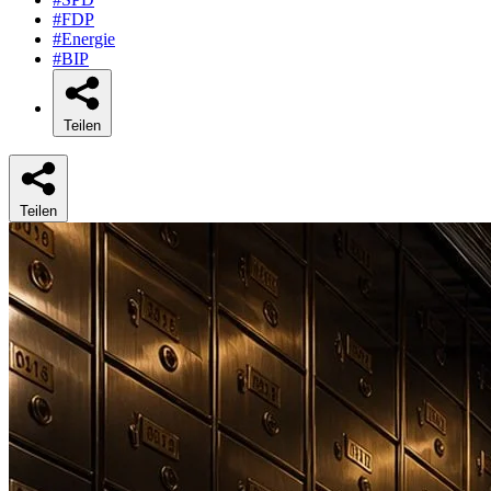
#FDP
#Energie
#BIP
Teilen
Teilen