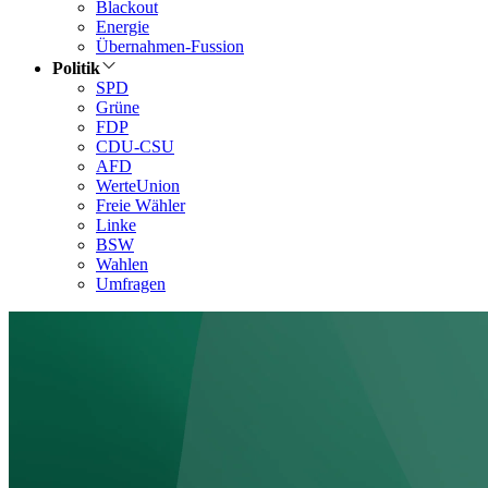
Blackout
Energie
Übernahmen-Fussion
Politik
SPD
Grüne
FDP
CDU-CSU
AFD
WerteUnion
Freie Wähler
Linke
BSW
Wahlen
Umfragen