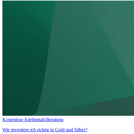
Kostenlose Edelmetall-Beratung
Wie investiere ich richtig in
Gold und Silber?