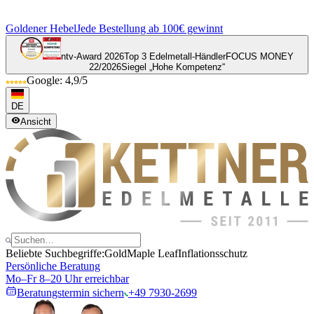
Goldener Hebel
Jede Bestellung ab 100€ gewinnt
ntv-Award 2026
Top 3 Edelmetall-Händler
FOCUS MONEY
22/2026
Siegel „Hohe Kompetenz“
Google: 4,9/5
DE
Ansicht
Beliebte Suchbegriffe:
Gold
Maple Leaf
Inflationsschutz
Persönliche Beratung
Mo–Fr 8–20 Uhr erreichbar
Beratungstermin sichern
+49 7930-2699