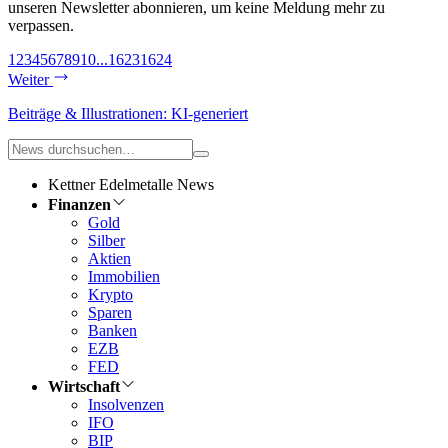
unseren Newsletter abonnieren, um keine Meldung mehr zu
verpassen.
1
2
3
4
5
6
7
8
9
10
...
1623
1624
Weiter
Beiträge & Illustrationen: KI-generiert
Kettner Edelmetalle News
Finanzen
Gold
Silber
Aktien
Immobilien
Krypto
Sparen
Banken
EZB
FED
Wirtschaft
Insolvenzen
IFO
BIP