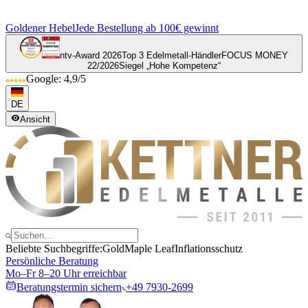
Goldener Hebel
Jede Bestellung ab 100€ gewinnt
ntv-Award 2026
Top 3 Edelmetall-Händler
FOCUS MONEY
22/2026
Siegel „Hohe Kompetenz“
Google: 4,9/5
DE
Ansicht
Beliebte Suchbegriffe:
Gold
Maple Leaf
Inflationsschutz
Persönliche Beratung
Mo–Fr 8–20 Uhr erreichbar
Beratungstermin sichern
+49 7930-2699