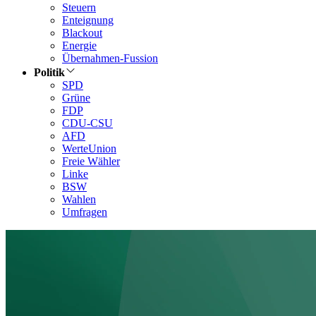
Steuern
Enteignung
Blackout
Energie
Übernahmen-Fussion
Politik
SPD
Grüne
FDP
CDU-CSU
AFD
WerteUnion
Freie Wähler
Linke
BSW
Wahlen
Umfragen