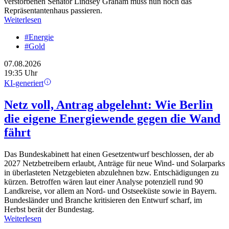
verstorbenen Senator Lindsey Graham muss nun noch das
Repräsentantenhaus passieren.
Weiterlesen
#Energie
#Gold
07.08.2026
19:35 Uhr
KI-generiert
Netz voll, Antrag abgelehnt: Wie Berlin
die eigene Energiewende gegen die Wand
fährt
Das Bundeskabinett hat einen Gesetzentwurf beschlossen, der ab
2027 Netzbetreibern erlaubt, Anträge für neue Wind- und Solarparks
in überlasteten Netzgebieten abzulehnen bzw. Entschädigungen zu
kürzen. Betroffen wären laut einer Analyse potenziell rund 90
Landkreise, vor allem an Nord- und Ostseeküste sowie in Bayern.
Bundesländer und Branche kritisieren den Entwurf scharf, im
Herbst berät der Bundestag.
Weiterlesen