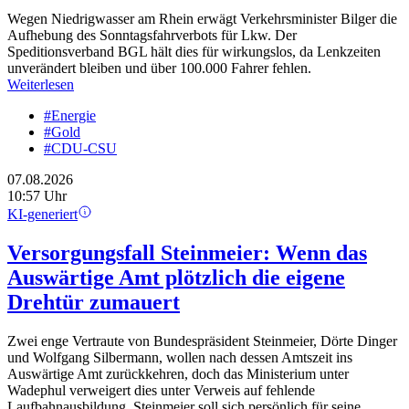
Wegen Niedrigwasser am Rhein erwägt Verkehrsminister Bilger die
Aufhebung des Sonntagsfahrverbots für Lkw. Der
Speditionsverband BGL hält dies für wirkungslos, da Lenkzeiten
unverändert bleiben und über 100.000 Fahrer fehlen.
Weiterlesen
#Energie
#Gold
#CDU-CSU
07.08.2026
10:57 Uhr
KI-generiert
Versorgungsfall Steinmeier: Wenn das
Auswärtige Amt plötzlich die eigene
Drehtür zumauert
Zwei enge Vertraute von Bundespräsident Steinmeier, Dörte Dinger
und Wolfgang Silbermann, wollen nach dessen Amtszeit ins
Auswärtige Amt zurückkehren, doch das Ministerium unter
Wadephul verweigert dies unter Verweis auf fehlende
Laufbahnausbildung. Steinmeier soll sich persönlich für seine