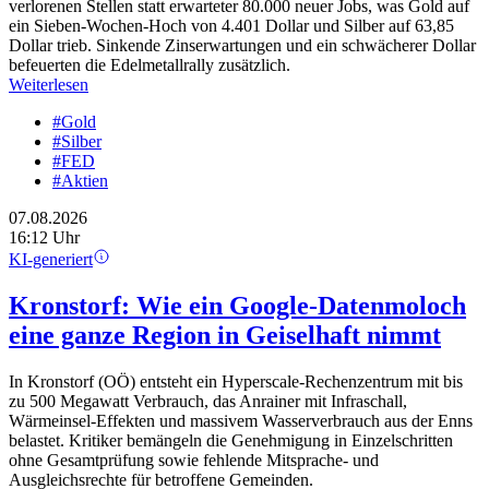
verlorenen Stellen statt erwarteter 80.000 neuer Jobs, was Gold auf
ein Sieben-Wochen-Hoch von 4.401 Dollar und Silber auf 63,85
Dollar trieb. Sinkende Zinserwartungen und ein schwächerer Dollar
befeuerten die Edelmetallrally zusätzlich.
Weiterlesen
#Gold
#Silber
#FED
#Aktien
07.08.2026
16:12 Uhr
KI-generiert
Kronstorf: Wie ein Google-Datenmoloch
eine ganze Region in Geiselhaft nimmt
In Kronstorf (OÖ) entsteht ein Hyperscale-Rechenzentrum mit bis
zu 500 Megawatt Verbrauch, das Anrainer mit Infraschall,
Wärmeinsel-Effekten und massivem Wasserverbrauch aus der Enns
belastet. Kritiker bemängeln die Genehmigung in Einzelschritten
ohne Gesamtprüfung sowie fehlende Mitsprache- und
Ausgleichsrechte für betroffene Gemeinden.