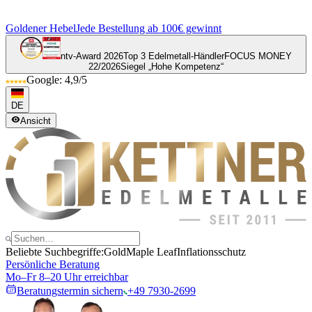
Goldener Hebel
Jede Bestellung ab 100€ gewinnt
ntv-Award 2026
Top 3 Edelmetall-Händler
FOCUS MONEY
22/2026
Siegel „Hohe Kompetenz“
Google: 4,9/5
DE
Ansicht
Beliebte Suchbegriffe:
Gold
Maple Leaf
Inflationsschutz
Persönliche Beratung
Mo–Fr 8–20 Uhr erreichbar
Beratungstermin sichern
+49 7930-2699