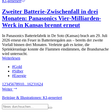
KI-generiert
Zweiter Batterie-Zwischenfall in drei
Monaten: Panasonics Vier-Milliarden-
Werk in Kansas brennt erneut
In Panasonics Batteriefabrik in De Soto (Kansas) brach am 29. Juli
2026 erneut ein Feuer in Batterieregalen aus – bereits der zweite
Vorfall binnen drei Monaten. Verletzte gab es keine, die
Sprinkleranlage konnte die Flammen eindämmen, die Brandursache
wird untersucht.
Weiterlesen
#Gold
#Silber
#Energie
1
2
3
4
5
6
7
8
9
10
...
1623
1624
Weiter
Beiträge & Illustrationen: KI-generiert