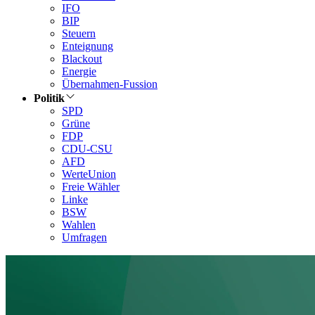
IFO
BIP
Steuern
Enteignung
Blackout
Energie
Übernahmen-Fussion
Politik
SPD
Grüne
FDP
CDU-CSU
AFD
WerteUnion
Freie Wähler
Linke
BSW
Wahlen
Umfragen