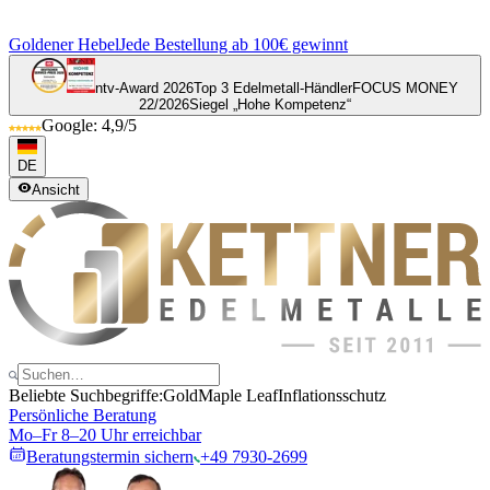
Goldener Hebel
Jede Bestellung ab 100€ gewinnt
ntv-Award 2026
Top 3 Edelmetall-Händler
FOCUS MONEY
22/2026
Siegel „Hohe Kompetenz“
Google: 4,9/5
DE
Ansicht
Beliebte Suchbegriffe:
Gold
Maple Leaf
Inflationsschutz
Persönliche Beratung
Mo–Fr 8–20 Uhr erreichbar
Beratungstermin sichern
+49 7930-2699