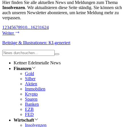
Hier finden Sie alle aktuellen News und Meldungen zum Thema
Insolvenzen
. Wir aktualisieren diese Seite ständig. Sie können sich
auch unseren Newsletter abonnieren, um keine Meldung mehr zu
verpassen.
1
2
3
4
5
6
7
8
9
10
...
1623
1624
Weiter
Beiträge & Illustrationen: KI-generiert
Kettner Edelmetalle News
Finanzen
Gold
Silber
Aktien
Immobilien
Krypto
Sparen
Banken
EZB
FED
Wirtschaft
Insolvenzen