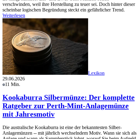
verschwinden, weil ihre Herstellung zu teuer sei. Doch hinter dieser
scheinbar logischen Begründung steckt ein gefährlicher Trend.
Weiterlesen
Lexikon
29.06.2026
11 Min.
Kookaburra Silbermünze: Der komplette
Ratgeber zur Perth-Mint-Anlagemünze
mit Jahresmotiv
Die australische Kookaburra ist eine der bekanntesten Silber-
Anlagemünzen -- mit jährlich wechselndem Motiv. Wann sie sich als
Anlage und wann als Sammlerstück lohnt, worauf Sie beim Aufgeld