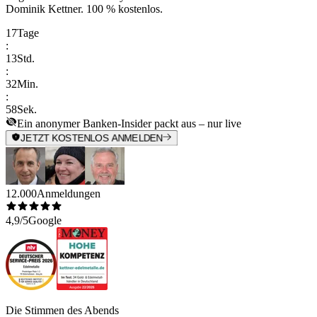
Dominik Kettner
.
100 % kostenlos.
17
Tage
:
13
Std.
:
32
Min.
:
58
Sek.
Ein anonymer Banken-Insider packt aus – nur live
JETZT KOSTENLOS ANMELDEN
12.000
Anmeldungen
4,9/5
Google
Die Stimmen des Abends