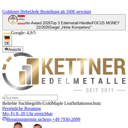
Goldener Hebel
Jede Bestellung ab 100€ gewinnt
ntv-Award 2026
Top 3 Edelmetall-Händler
FOCUS MONEY
22/2026
Siegel „Hohe Kompetenz“
Google: 4,9/5
DE
Ansicht
Beliebte Suchbegriffe:
Gold
Maple Leaf
Inflationsschutz
Persönliche Beratung
Mo–Fr 8–20 Uhr erreichbar
Beratungstermin sichern
+49 7930-2699