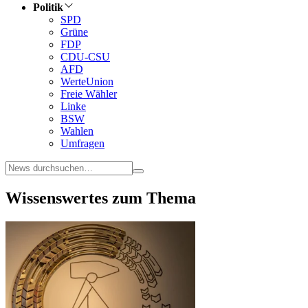
Politik
SPD
Grüne
FDP
CDU-CSU
AFD
WerteUnion
Freie Wähler
Linke
BSW
Wahlen
Umfragen
Wissenswertes zum Thema