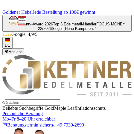
Goldener Hebel
Jede Bestellung ab 100€ gewinnt
ntv-Award 2026
Top 3 Edelmetall-Händler
FOCUS MONEY
22/2026
Siegel „Hohe Kompetenz“
Google: 4,9/5
DE
Ansicht
Beliebte Suchbegriffe:
Gold
Maple Leaf
Inflationsschutz
Persönliche Beratung
Mo–Fr 8–20 Uhr erreichbar
Beratungstermin sichern
+49 7930-2699