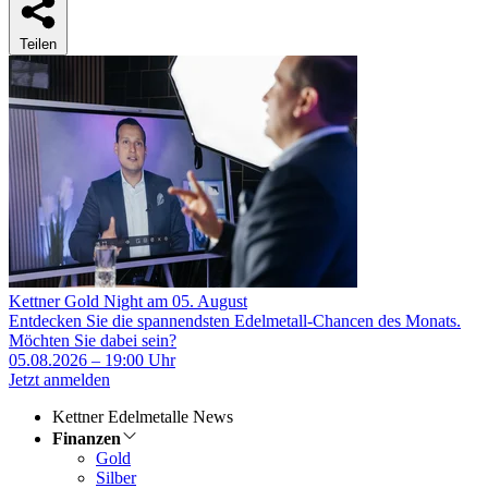
Teilen
Kettner Gold Night am 05. August
Entdecken Sie die spannendsten Edelmetall-Chancen des Monats.
Möchten Sie dabei sein?
05.08.2026 – 19:00 Uhr
Jetzt anmelden
Kettner Edelmetalle News
Finanzen
Gold
Silber