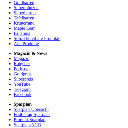
Goldbarren
Silbermünzen
Silberbarren
Tafelbarren
Krügerrand
Maple Leaf
Britannia
Sofort lieferbare Produkte
Alle Produkte
Magazin & News
Magazin
Ratgeber
Podcast
Goldpreis
Silberpreis
YouTube
Telegram
Facebook
Sparplan
Sparplan-Übersicht
Festbetrag-Sparplan
Produkt-Sparplan
Sparplan-AGB