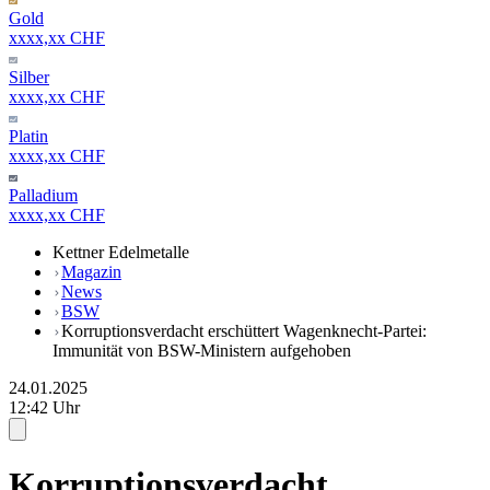
Gold
xxxx,xx CHF
Silber
xxxx,xx CHF
Platin
xxxx,xx CHF
Palladium
xxxx,xx CHF
Kettner Edelmetalle
Magazin
News
BSW
Korruptionsverdacht erschüttert Wagenknecht-Partei:
Immunität von BSW-Ministern aufgehoben
24.01.2025
12:42 Uhr
Korruptionsverdacht