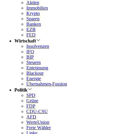
Aktien
Immobilien
Krypto
Sparen
Banken
EZB
FED
Wirtschaft
Insolvenzen
IFO
BIP
Steuern
Enteignung
Blackout
Energie
Übernahmen-Fussion
Politik
SPD
Grüne
FDP
CDU-CSU
AFD
WerteUnion
Freie Wähler
Linke