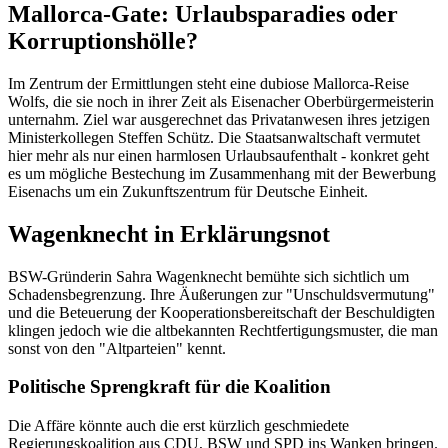
Mallorca-Gate: Urlaubsparadies oder
Korruptionshölle?
Im Zentrum der Ermittlungen steht eine dubiose Mallorca-Reise
Wolfs, die sie noch in ihrer Zeit als Eisenacher Oberbürgermeisterin
unternahm. Ziel war ausgerechnet das Privatanwesen ihres jetzigen
Ministerkollegen Steffen Schütz. Die Staatsanwaltschaft vermutet
hier mehr als nur einen harmlosen Urlaubsaufenthalt - konkret geht
es um mögliche Bestechung im Zusammenhang mit der Bewerbung
Eisenachs um ein Zukunftszentrum für Deutsche Einheit.
Wagenknecht in Erklärungsnot
BSW-Gründerin Sahra Wagenknecht bemühte sich sichtlich um
Schadensbegrenzung. Ihre Äußerungen zur "Unschuldsvermutung"
und die Beteuerung der Kooperationsbereitschaft der Beschuldigten
klingen jedoch wie die altbekannten Rechtfertigungsmuster, die man
sonst von den "Altparteien" kennt.
Politische Sprengkraft für die Koalition
Die Affäre könnte auch die erst kürzlich geschmiedete
Regierungskoalition aus CDU, BSW und SPD ins Wanken bringen.