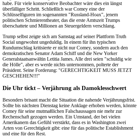
habe. Für viele konservative Beobachter wäre dies ein längst
überfälliger Schritt. Schließlich war Comey eine der
Schlüsselfiguren im sogenannten "Russland-Hoax", jenem
politischen Schmierentheater, das die erste Amtszeit Trumps
überschattete und Millionen an Steuergeldern verschlang.
Trump selbst zeigte sich am Samstag auf seiner Plattform Truth
Social ungewohnt ungeduldig. In einem für ihn typischen
Rundumschlag kritisierte er nicht nur Comey, sondern auch den
demokratischen Senator Adam Schiff und die New Yorker
Generalstaatsanwältin Letitia James. Alle drei seien "schuldig wie
die Hölle", aber es werde nichts unternommen, polterte der
Präsident. Seine Forderung: "GERECHTIGKEIT MUSS JETZT
GESCHEHEN!!!"
Die Uhr tickt – Verjährung als Damoklesschwert
Besonders brisant macht die Situation die nahende Verjährungsfrist.
Sollte bis nächsten Dienstag keine Anklage erhoben werden, könnte
Comey für seine mutmaßlichen Falschaussagen nie mehr zur
Rechenschaft gezogen werden. Ein Umstand, der bei vielen
Amerikanern das Gefühl verstärkt, dass es in Washington zwei
Arten von Gerechtigkeit gibt: eine für das politische Establishment
und eine für den Rest.