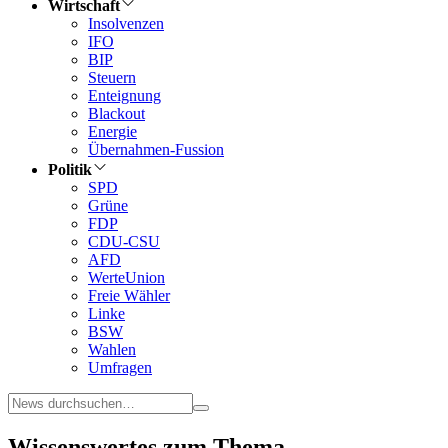
Wirtschaft
Insolvenzen
IFO
BIP
Steuern
Enteignung
Blackout
Energie
Übernahmen-Fussion
Politik
SPD
Grüne
FDP
CDU-CSU
AFD
WerteUnion
Freie Wähler
Linke
BSW
Wahlen
Umfragen
Wissenswertes zum Thema