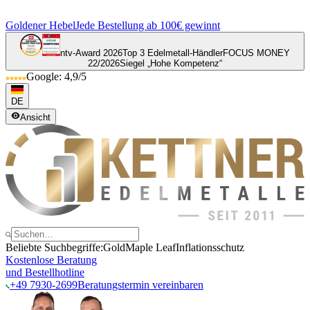
Goldener Hebel
Jede Bestellung ab 100€ gewinnt
ntv-Award 2026
Top 3 Edelmetall-Händler
FOCUS MONEY
22/2026
Siegel „Hohe Kompetenz“
Google: 4,9/5
DE
Ansicht
Beliebte Suchbegriffe:
Gold
Maple Leaf
Inflationsschutz
Kostenlose Beratung
und Bestellhotline
+49 7930-2699
Beratungstermin vereinbaren