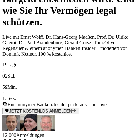
wie Sie Ihr Vermögen legal
schützen.
Live mit
Ernst Wolff, Dr. Hans-Georg Maaßen, Prof. Dr. Ulrike
Guérot, Dr. Paul Brandenburg, Gerald Grosz, Tom-Oliver
Regenauer & einem anonymen Banken-Insider
– moderiert von
Dominik Kettner
.
100 % kostenlos.
19
Tage
:
02
Std.
:
59
Min.
:
13
Sek.
Ein anonymer Banken-Insider packt aus – nur live
JETZT KOSTENLOS ANMELDEN
12.000
Anmeldungen