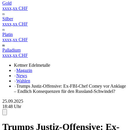
Gold
xxxx,xx CHF
Silber
xxxx,xx CHF
Platin
xxxx,xx CHF
Palladium
xxxx,xx CHF
Kettner Edelmetalle
Magazin
News
Wahlen
Trumps Justiz-Offensive: Ex-FBI-Chef Comey vor Anklage
– Endlich Konsequenzen für den Russland-Schwindel?
25.09.2025
18:48 Uhr
Trumps Justiz-Offensive: Ex-