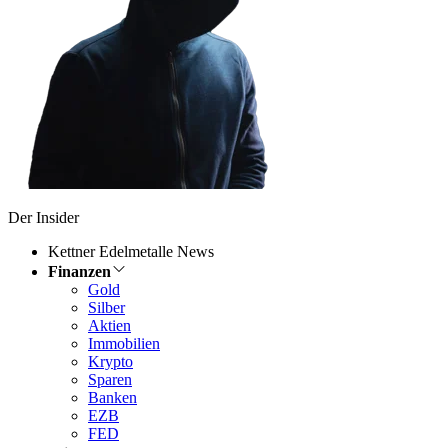
Der Insider
Kettner Edelmetalle News
Finanzen
Gold
Silber
Aktien
Immobilien
Krypto
Sparen
Banken
EZB
FED