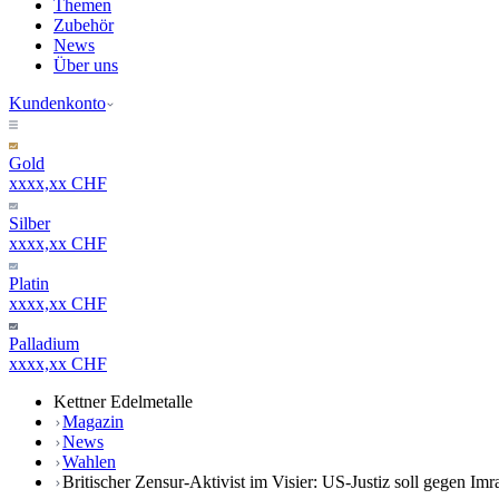
Themen
Zubehör
News
Über uns
Kundenkonto
Gold
xxxx,xx CHF
Silber
xxxx,xx CHF
Platin
xxxx,xx CHF
Palladium
xxxx,xx CHF
Kettner Edelmetalle
Magazin
News
Wahlen
Britischer Zensur-Aktivist im Visier: US-Justiz soll gegen I