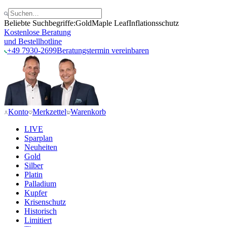
Beliebte Suchbegriffe:
Gold
Maple Leaf
Inflationsschutz
Kostenlose Beratung
und Bestellhotline
+49 7930-2699
Beratungstermin vereinbaren
Konto
Merkzettel
Warenkorb
LIVE
Sparplan
Neuheiten
Gold
Silber
Platin
Palladium
Kupfer
Krisenschutz
Historisch
Limitiert