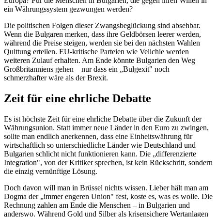
Europa? Für die Menschen in Bulgarien, die gegen ihren Willen in
ein Währungssystem gezwungen werden?
Die politischen Folgen dieser Zwangsbeglückung sind absehbar.
Wenn die Bulgaren merken, dass ihre Geldbörsen leerer werden,
während die Preise steigen, werden sie bei den nächsten Wahlen
Quittung erteilen. EU-kritische Parteien wie Velichie werden
weiteren Zulauf erhalten. Am Ende könnte Bulgarien den Weg
Großbritanniens gehen – nur dass ein „Bulgexit" noch
schmerzhafter wäre als der Brexit.
Zeit für eine ehrliche Debatte
Es ist höchste Zeit für eine ehrliche Debatte über die Zukunft der
Währungsunion. Statt immer neue Länder in den Euro zu zwingen,
sollte man endlich anerkennen, dass eine Einheitswährung für
wirtschaftlich so unterschiedliche Länder wie Deutschland und
Bulgarien schlicht nicht funktionieren kann. Die „differenzierte
Integration", von der Kritiker sprechen, ist kein Rückschritt, sondern
die einzig vernünftige Lösung.
Doch davon will man in Brüssel nichts wissen. Lieber hält man am
Dogma der „immer engeren Union" fest, koste es, was es wolle. Die
Rechnung zahlen am Ende die Menschen – in Bulgarien und
anderswo. Während Gold und Silber als krisensichere Wertanlagen