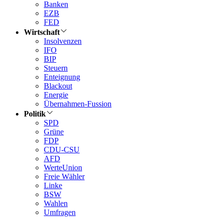
Banken
EZB
FED
Wirtschaft
Insolvenzen
IFO
BIP
Steuern
Enteignung
Blackout
Energie
Übernahmen-Fussion
Politik
SPD
Grüne
FDP
CDU-CSU
AFD
WerteUnion
Freie Wähler
Linke
BSW
Wahlen
Umfragen