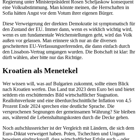
Regierung unter Ministerpräsident Rosen Scheljaskow konsequent
eine Volksabstimmung. Man könnte meinen, die Herrschaften in
Sofia hätten Angst vor dem Votum ihrer eigenen Bürger.
Diese Verweigerung der direkten Demokratie ist symptomatisch für
den Zustand der EU. Immer dann, wenn es wirklich wichtig wird,
wenn es um fundamentale Weichenstellungen geht, wird das Volk
außen vor gelassen. Man erinnere sich nur an die diversen
gescheiterten EU-Verfassungsreferenden, die dann einfach durch
den Lissabon-Vertrag umgangen wurden. Die Botschaft ist klar: Ihr
dürft wählen, aber bitte nur das Richtige.
Kroatien als Menetekel
Wer wissen will, was auf Bulgarien zukommt, sollte einen Blick
nach Kroatien werfen. Das Land trat 2023 dem Euro bei und bietet
seitdem ein erschütterndes Bild wirtschaftlicher Stagnation.
Reallohnverluste und eine überdurchschnittliche Inflation von 4,5
Prozent Ende 2024 sprechen eine deutliche Sprache. Die
versprochenen Segnungen der gemeinsamen Währung? Sie bleiben
aus, während die Lebenshaltungskosten durch die Decke gehen.
Noch aufschlussreicher ist der Vergleich mit Ländern, die sich dem
Euro-Diktat verweigert haben. Polen, Tschechien und Ungarn
beweisen eindrucksvoll, dass wirtschaftlicher Erfolg auch – oder