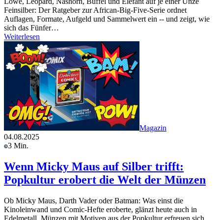
Löwe, Leopard, Nashorn, Büffel und Elefant auf je einer Unze
Feinsilber: Der Ratgeber zur African-Big-Five-Serie ordnet
Auflagen, Formate, Aufgeld und Sammelwert ein -- und zeigt, wie
sich das Fünfer…
Weiterlesen
Magazin
04.08.2025
3 Min.
Wenn Micky Maus auf Silber trifft:
Popkultur erobert die Welt der Münzen
Ob Micky Maus, Darth Vader oder Batman: Was einst die
Kinoleinwand und Comic-Hefte eroberte, glänzt heute auch in
Edelmetall. Münzen mit Motiven aus der Popkultur erfreuen sich