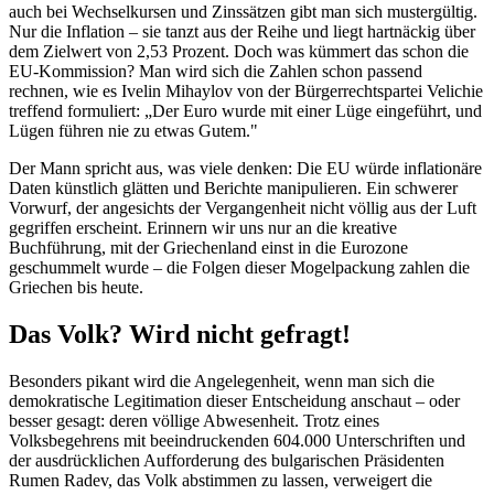
auch bei Wechselkursen und Zinssätzen gibt man sich mustergültig.
Nur die Inflation – sie tanzt aus der Reihe und liegt hartnäckig über
dem Zielwert von 2,53 Prozent. Doch was kümmert das schon die
EU-Kommission? Man wird sich die Zahlen schon passend
rechnen, wie es Ivelin Mihaylov von der Bürgerrechtspartei Velichie
treffend formuliert: „Der Euro wurde mit einer Lüge eingeführt, und
Lügen führen nie zu etwas Gutem."
Der Mann spricht aus, was viele denken: Die EU würde inflationäre
Daten künstlich glätten und Berichte manipulieren. Ein schwerer
Vorwurf, der angesichts der Vergangenheit nicht völlig aus der Luft
gegriffen erscheint. Erinnern wir uns nur an die kreative
Buchführung, mit der Griechenland einst in die Eurozone
geschummelt wurde – die Folgen dieser Mogelpackung zahlen die
Griechen bis heute.
Das Volk? Wird nicht gefragt!
Besonders pikant wird die Angelegenheit, wenn man sich die
demokratische Legitimation dieser Entscheidung anschaut – oder
besser gesagt: deren völlige Abwesenheit. Trotz eines
Volksbegehrens mit beeindruckenden 604.000 Unterschriften und
der ausdrücklichen Aufforderung des bulgarischen Präsidenten
Rumen Radev, das Volk abstimmen zu lassen, verweigert die