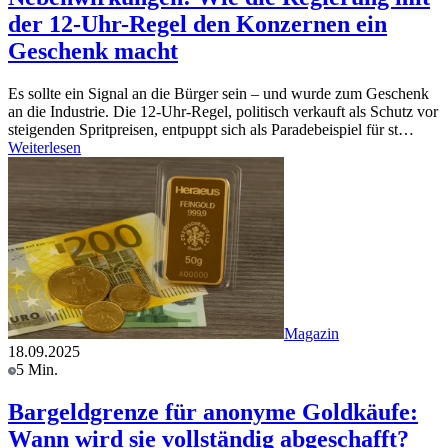
der 12-Uhr-Regel den Konzernen ein
Geschenk macht
Es sollte ein Signal an die Bürger sein – und wurde zum Geschenk
an die Industrie. Die 12-Uhr-Regel, politisch verkauft als Schutz vor
steigenden Spritpreisen, entpuppt sich als Paradebeispiel für st…
Weiterlesen
Magazin
18.09.2025
5 Min.
Bargeldgrenze für anonyme Goldkäufe:
Wann wird sie vollständig abgeschafft?