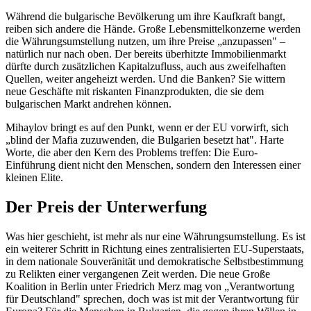
Während die bulgarische Bevölkerung um ihre Kaufkraft bangt,
reiben sich andere die Hände. Große Lebensmittelkonzerne werden
die Währungsumstellung nutzen, um ihre Preise „anzupassen" –
natürlich nur nach oben. Der bereits überhitzte Immobilienmarkt
dürfte durch zusätzlichen Kapitalzufluss, auch aus zweifelhaften
Quellen, weiter angeheizt werden. Und die Banken? Sie wittern
neue Geschäfte mit riskanten Finanzprodukten, die sie dem
bulgarischen Markt andrehen können.
Mihaylov bringt es auf den Punkt, wenn er der EU vorwirft, sich
„blind der Mafia zuzuwenden, die Bulgarien besetzt hat". Harte
Worte, die aber den Kern des Problems treffen: Die Euro-
Einführung dient nicht den Menschen, sondern den Interessen einer
kleinen Elite.
Der Preis der Unterwerfung
Was hier geschieht, ist mehr als nur eine Währungsumstellung. Es ist
ein weiterer Schritt in Richtung eines zentralisierten EU-Superstaats,
in dem nationale Souveränität und demokratische Selbstbestimmung
zu Relikten einer vergangenen Zeit werden. Die neue Große
Koalition in Berlin unter Friedrich Merz mag von „Verantwortung
für Deutschland" sprechen, doch was ist mit der Verantwortung für