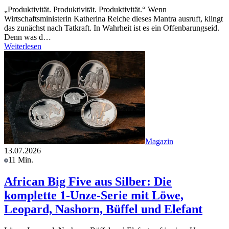
„Produktivität. Produktivität. Produktivität.“ Wenn
Wirtschaftsministerin Katherina Reiche dieses Mantra ausruft, klingt
das zunächst nach Tatkraft. In Wahrheit ist es ein Offenbarungseid.
Denn was d…
Weiterlesen
Magazin
13.07.2026
11 Min.
African Big Five aus Silber: Die
komplette 1-Unze-Serie mit Löwe,
Leopard, Nashorn, Büffel und Elefant