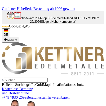
Goldener Hebel
Jede Bestellung ab 100€ gewinnt
ntv-Award 2026
Top 3 Edelmetall-Händler
FOCUS MONEY
22/2026
Siegel „Hohe Kompetenz“
Google: 4,9/5
DE
Ansicht
Beliebte Suchbegriffe:
Gold
Maple Leaf
Inflationsschutz
Kostenlose Beratung
und Bestellhotline
+49 7930-2699
Beratungstermin vereinbaren