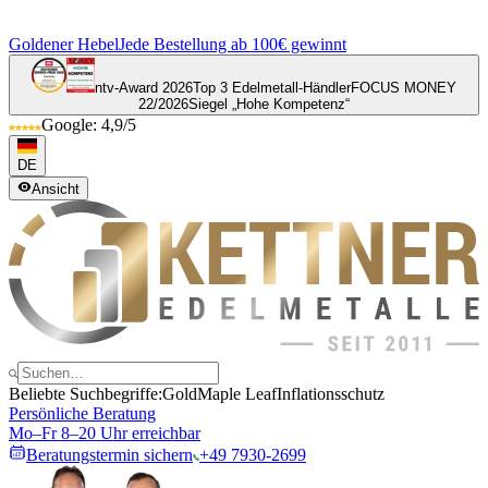
Goldener Hebel
Jede Bestellung ab 100€ gewinnt
ntv-Award 2026
Top 3 Edelmetall-Händler
FOCUS MONEY
22/2026
Siegel „Hohe Kompetenz“
Google: 4,9/5
DE
Ansicht
Beliebte Suchbegriffe:
Gold
Maple Leaf
Inflationsschutz
Persönliche Beratung
Mo–Fr 8–20 Uhr erreichbar
Beratungstermin sichern
+49 7930-2699