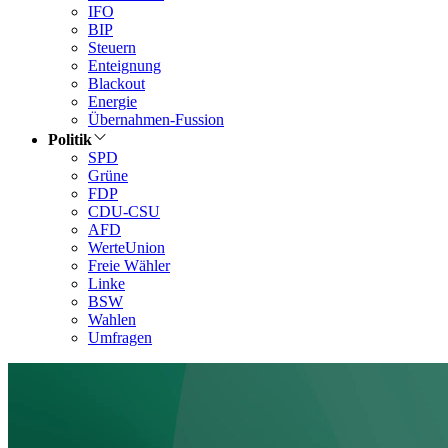
IFO
BIP
Steuern
Enteignung
Blackout
Energie
Übernahmen-Fussion
Politik
SPD
Grüne
FDP
CDU-CSU
AFD
WerteUnion
Freie Wähler
Linke
BSW
Wahlen
Umfragen