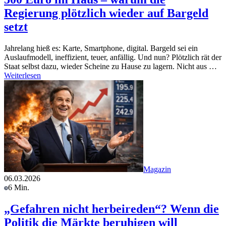
Regierung plötzlich wieder auf Bargeld
setzt
Jahrelang hieß es: Karte, Smartphone, digital. Bargeld sei ein
Auslaufmodell, ineffizient, teuer, anfällig. Und nun? Plötzlich rät der
Staat selbst dazu, wieder Scheine zu Hause zu lagern. Nicht aus …
Weiterlesen
Magazin
06.03.2026
6 Min.
„Gefahren nicht herbeireden“? Wenn die
Politik die Märkte beruhigen will