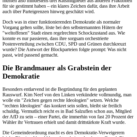
müssen also mindestens drei Ratsmitglieder aus anderen Fraktionen
für sie gestimmt haben – ein klares Zeichen dafür, dass ihre Arbeit
auch über Parteigrenzen hinweg geschätzt wird.
Doch was in einer funktionierenden Demokratie als normaler
Vorgang gelten sollte, löste bei den selbsternannten Hütern der
"weltoffenen" Stadt einen regelrechten Schockzustand aus. Wie
konnte es nur passieren, dass ihre sorgsam orchestrierte
Postenverteilung zwischen CDU, SPD und Grünen durchkreuzt
wurde? Die Antwort der Blockparteien folgte prompt: Was nicht
passt, wird passend gemacht.
Die Brandmauer als Grabstein der
Demokratie
Besonders entlarvend ist die Begründung für den geplanten
Rauswurf. Kim Neef von den Linken verkündete vollmundig, man
wolle ein "Zeichen gegen rechte Ideologien" setzen. Welche
"rechten Ideologien" das konkret sein sollen, bleibt sie freilich
schuldig. Vermutlich reicht es in Bad Salzuflen schon aus, Mitglied
der AfD zu sein – einer Partei, die immerhin von fast 20 Prozent der
Wähler ihr Vertrauen erhielt und damit drittstärkste Kraft wurde.
Die Gemeindeordnung macht es den Demokratie-Verweigerern