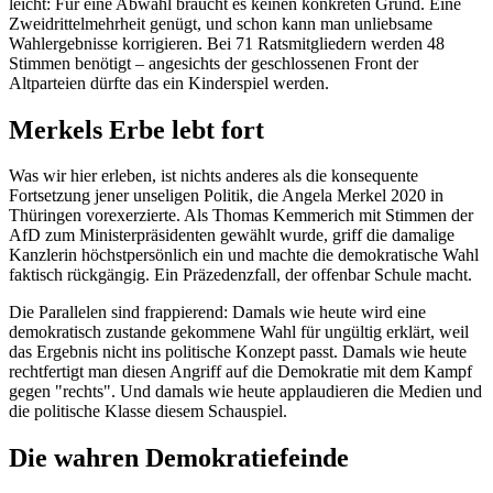
leicht: Für eine Abwahl braucht es keinen konkreten Grund. Eine
Zweidrittelmehrheit genügt, und schon kann man unliebsame
Wahlergebnisse korrigieren. Bei 71 Ratsmitgliedern werden 48
Stimmen benötigt – angesichts der geschlossenen Front der
Altparteien dürfte das ein Kinderspiel werden.
Merkels Erbe lebt fort
Was wir hier erleben, ist nichts anderes als die konsequente
Fortsetzung jener unseligen Politik, die Angela Merkel 2020 in
Thüringen vorexerzierte. Als Thomas Kemmerich mit Stimmen der
AfD zum Ministerpräsidenten gewählt wurde, griff die damalige
Kanzlerin höchstpersönlich ein und machte die demokratische Wahl
faktisch rückgängig. Ein Präzedenzfall, der offenbar Schule macht.
Die Parallelen sind frappierend: Damals wie heute wird eine
demokratisch zustande gekommene Wahl für ungültig erklärt, weil
das Ergebnis nicht ins politische Konzept passt. Damals wie heute
rechtfertigt man diesen Angriff auf die Demokratie mit dem Kampf
gegen "rechts". Und damals wie heute applaudieren die Medien und
die politische Klasse diesem Schauspiel.
Die wahren Demokratiefeinde