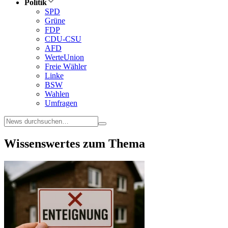
Politik
SPD
Grüne
FDP
CDU-CSU
AFD
WerteUnion
Freie Wähler
Linke
BSW
Wahlen
Umfragen
Wissenswertes zum Thema