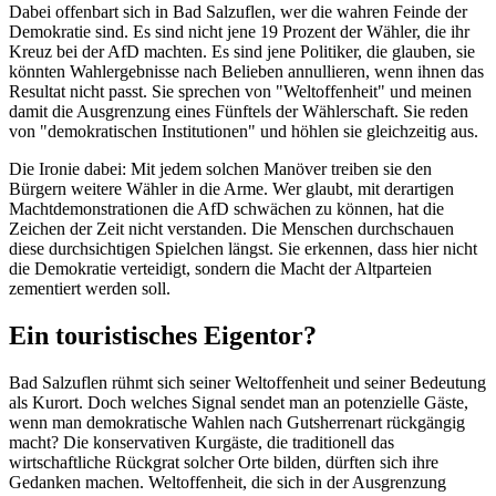
Dabei offenbart sich in Bad Salzuflen, wer die wahren Feinde der
Demokratie sind. Es sind nicht jene 19 Prozent der Wähler, die ihr
Kreuz bei der AfD machten. Es sind jene Politiker, die glauben, sie
könnten Wahlergebnisse nach Belieben annullieren, wenn ihnen das
Resultat nicht passt. Sie sprechen von "Weltoffenheit" und meinen
damit die Ausgrenzung eines Fünftels der Wählerschaft. Sie reden
von "demokratischen Institutionen" und höhlen sie gleichzeitig aus.
Die Ironie dabei: Mit jedem solchen Manöver treiben sie den
Bürgern weitere Wähler in die Arme. Wer glaubt, mit derartigen
Machtdemonstrationen die AfD schwächen zu können, hat die
Zeichen der Zeit nicht verstanden. Die Menschen durchschauen
diese durchsichtigen Spielchen längst. Sie erkennen, dass hier nicht
die Demokratie verteidigt, sondern die Macht der Altparteien
zementiert werden soll.
Ein touristisches Eigentor?
Bad Salzuflen rühmt sich seiner Weltoffenheit und seiner Bedeutung
als Kurort. Doch welches Signal sendet man an potenzielle Gäste,
wenn man demokratische Wahlen nach Gutsherrenart rückgängig
macht? Die konservativen Kurgäste, die traditionell das
wirtschaftliche Rückgrat solcher Orte bilden, dürften sich ihre
Gedanken machen. Weltoffenheit, die sich in der Ausgrenzung