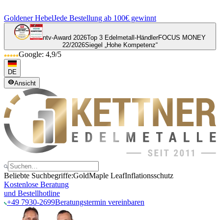
Goldener Hebel
Jede Bestellung ab 100€ gewinnt
ntv-Award 2026
Top 3 Edelmetall-Händler
FOCUS MONEY
22/2026
Siegel „Hohe Kompetenz“
Google: 4,9/5
DE
Ansicht
Beliebte Suchbegriffe:
Gold
Maple Leaf
Inflationsschutz
Kostenlose Beratung
und Bestellhotline
+49 7930-2699
Beratungstermin vereinbaren