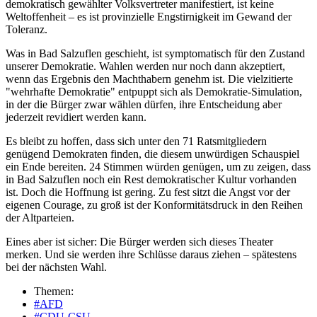
demokratisch gewählter Volksvertreter manifestiert, ist keine
Weltoffenheit – es ist provinzielle Engstirnigkeit im Gewand der
Toleranz.
Was in Bad Salzuflen geschieht, ist symptomatisch für den Zustand
unserer Demokratie. Wahlen werden nur noch dann akzeptiert,
wenn das Ergebnis den Machthabern genehm ist. Die vielzitierte
"wehrhafte Demokratie" entpuppt sich als Demokratie-Simulation,
in der die Bürger zwar wählen dürfen, ihre Entscheidung aber
jederzeit revidiert werden kann.
Es bleibt zu hoffen, dass sich unter den 71 Ratsmitgliedern
genügend Demokraten finden, die diesem unwürdigen Schauspiel
ein Ende bereiten. 24 Stimmen würden genügen, um zu zeigen, dass
in Bad Salzuflen noch ein Rest demokratischer Kultur vorhanden
ist. Doch die Hoffnung ist gering. Zu fest sitzt die Angst vor der
eigenen Courage, zu groß ist der Konformitätsdruck in den Reihen
der Altparteien.
Eines aber ist sicher: Die Bürger werden sich dieses Theater
merken. Und sie werden ihre Schlüsse daraus ziehen – spätestens
bei der nächsten Wahl.
Themen:
#AFD
#CDU-CSU