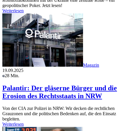
Rohstoffabkommen mit der Ukraine eine zentrale Rolle – ein
geopolitischer Poker. Jetzt lesen!
Weiterlesen
Magazin
19.09.2025
28 Min.
Palantir: Der gläserne Bürger und die
Erosion des Rechtsstaats in NRW
Von der CIA zur Polizei in NRW: Wir decken die rechtlichen
Grauzonen und die politischen Bedenken auf, die den Einsatz
begleiten.
Weiterlesen