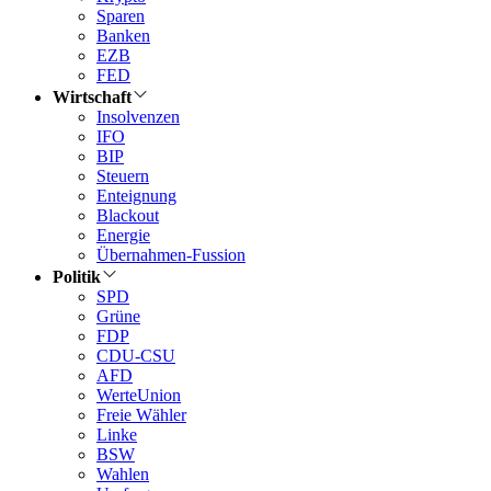
Sparen
Banken
EZB
FED
Wirtschaft
Insolvenzen
IFO
BIP
Steuern
Enteignung
Blackout
Energie
Übernahmen-Fussion
Politik
SPD
Grüne
FDP
CDU-CSU
AFD
WerteUnion
Freie Wähler
Linke
BSW
Wahlen