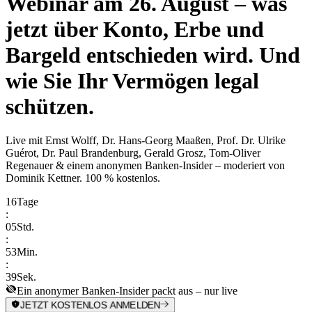
Webinar am 26. August – was
jetzt über Konto, Erbe und
Bargeld entschieden wird. Und
wie Sie Ihr Vermögen legal
schützen.
Live mit
Ernst Wolff, Dr. Hans-Georg Maaßen, Prof. Dr. Ulrike
Guérot, Dr. Paul Brandenburg, Gerald Grosz, Tom-Oliver
Regenauer & einem anonymen Banken-Insider
– moderiert von
Dominik Kettner
.
100 % kostenlos.
16
Tage
:
05
Std.
:
53
Min.
:
39
Sek.
Ein anonymer Banken-Insider packt aus – nur live
JETZT KOSTENLOS ANMELDEN