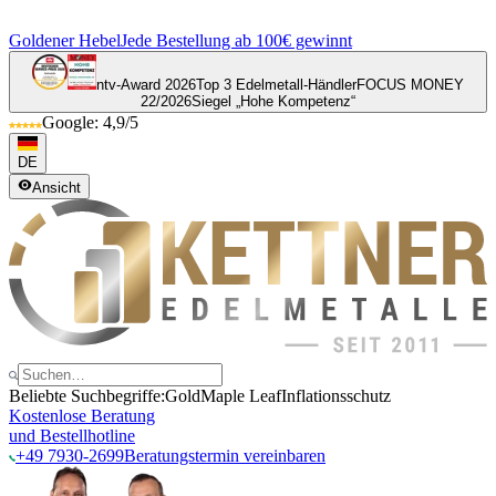
Goldener Hebel
Jede Bestellung ab 100€ gewinnt
ntv-Award 2026
Top 3 Edelmetall-Händler
FOCUS MONEY
22/2026
Siegel „Hohe Kompetenz“
Google: 4,9/5
DE
Ansicht
Beliebte Suchbegriffe:
Gold
Maple Leaf
Inflationsschutz
Kostenlose Beratung
und Bestellhotline
+49 7930-2699
Beratungstermin vereinbaren