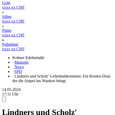
Gold
xxxx,xx CHF
Silber
xxxx,xx CHF
Platin
xxxx,xx CHF
Palladium
xxxx,xx CHF
Kettner Edelmetalle
Magazin
News
SPD
Lindners und Scholz' Geheimabkommen: Ein Renten-Deal,
der die Ampel ins Wanken bringt
14.05.2024
17:11 Uhr
Lindners und Scholz'