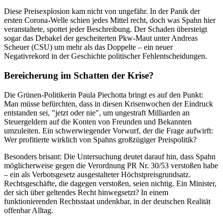
Diese Preisexplosion kam nicht von ungefähr. In der Panik der
ersten Corona-Welle schien jedes Mittel recht, doch was Spahn hier
veranstaltete, spottet jeder Beschreibung. Der Schaden übersteigt
sogar das Debakel der gescheiterten Pkw-Maut unter Andreas
Scheuer (CSU) um mehr als das Doppelte – ein neuer
Negativrekord in der Geschichte politischer Fehlentscheidungen.
Bereicherung im Schatten der Krise?
Die Grünen-Politikerin Paula Piechotta bringt es auf den Punkt:
Man müsse befürchten, dass in diesen Krisenwochen der Eindruck
entstanden sei, "jetzt oder nie", um ungestraft Milliarden an
Steuergeldern auf die Konten von Freunden und Bekannten
umzuleiten. Ein schwerwiegender Vorwurf, der die Frage aufwirft:
Wer profitierte wirklich von Spahns großzügiger Preispolitik?
Besonders brisant: Die Untersuchung deutet darauf hin, dass Spahn
möglicherweise gegen die Verordnung PR Nr. 30/53 verstoßen habe
– ein als Verbotsgesetz ausgestalteter Höchstpreisgrundsatz.
Rechtsgeschäfte, die dagegen verstoßen, seien nichtig. Ein Minister,
der sich über geltendes Recht hinwegsetzt? In einem
funktionierenden Rechtsstaat undenkbar, in der deutschen Realität
offenbar Alltag.