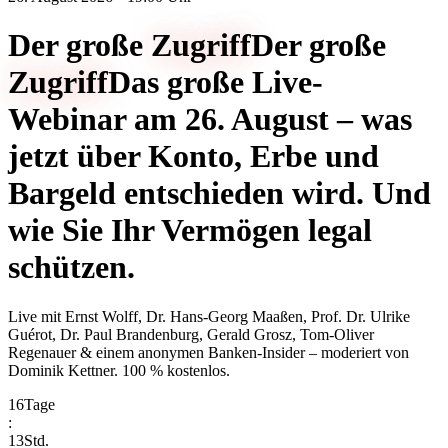
Der große
Zugriff
Der große
Zugriff
Das große Live-
Webinar am 26. August – was
jetzt über Konto, Erbe und
Bargeld entschieden wird. Und
wie Sie Ihr Vermögen legal
schützen.
Live mit
Ernst Wolff, Dr. Hans-Georg Maaßen, Prof. Dr. Ulrike
Guérot, Dr. Paul Brandenburg, Gerald Grosz, Tom-Oliver
Regenauer & einem anonymen Banken-Insider
– moderiert von
Dominik Kettner
.
100 % kostenlos.
16
Tage
:
13
Std.