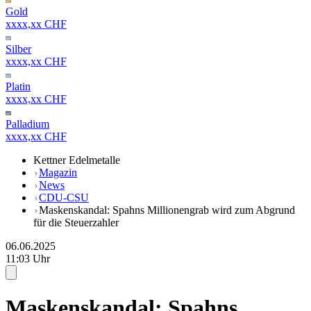
Gold
xxxx,xx CHF
Silber
xxxx,xx CHF
Platin
xxxx,xx CHF
Palladium
xxxx,xx CHF
Kettner Edelmetalle
Magazin
News
CDU-CSU
Maskenskandal: Spahns Millionengrab wird zum Abgrund
für die Steuerzahler
06.06.2025
11:03 Uhr
Maskenskandal: Spahns