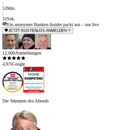
:
53
Min.
:
32
Sek.
Ein anonymer Banken-Insider packt aus – nur live
JETZT KOSTENLOS ANMELDEN
12.000
Anmeldungen
4,9/5
Google
Die Stimmen des Abends