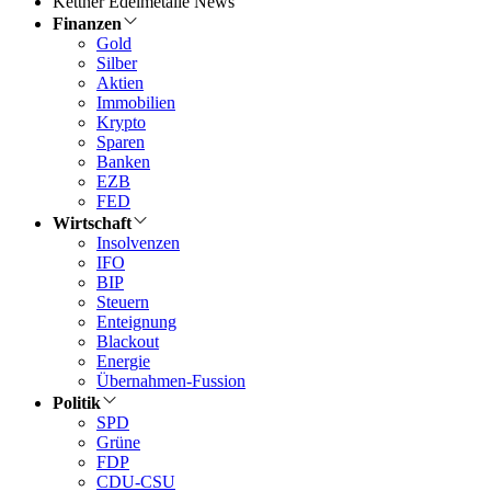
Kettner Edelmetalle News
Finanzen
Gold
Silber
Aktien
Immobilien
Krypto
Sparen
Banken
EZB
FED
Wirtschaft
Insolvenzen
IFO
BIP
Steuern
Enteignung
Blackout
Energie
Übernahmen-Fussion
Politik
SPD
Grüne
FDP
CDU-CSU