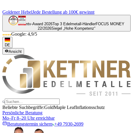
Goldener Hebel
Jede Bestellung ab 100€ gewinnt
ntv-Award 2026
Top 3 Edelmetall-Händler
FOCUS MONEY
22/2026
Siegel „Hohe Kompetenz“
Google: 4,9/5
DE
Ansicht
Beliebte Suchbegriffe:
Gold
Maple Leaf
Inflationsschutz
Persönliche Beratung
Mo–Fr 8–20 Uhr erreichbar
Beratungstermin sichern
+49 7930-2699