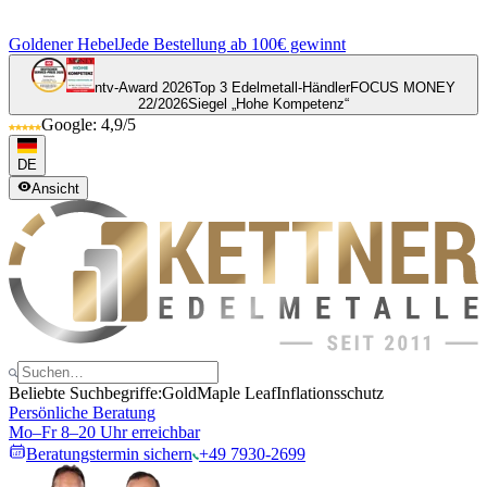
Goldener Hebel
Jede Bestellung ab 100€ gewinnt
ntv-Award 2026
Top 3 Edelmetall-Händler
FOCUS MONEY
22/2026
Siegel „Hohe Kompetenz“
Google: 4,9/5
DE
Ansicht
Beliebte Suchbegriffe:
Gold
Maple Leaf
Inflationsschutz
Persönliche Beratung
Mo–Fr 8–20 Uhr erreichbar
Beratungstermin sichern
+49 7930-2699