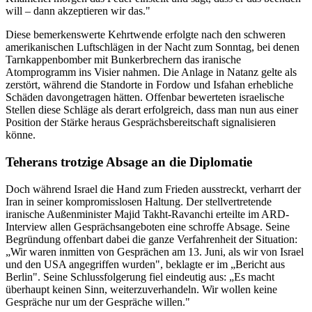
will – dann akzeptieren wir das."
Diese bemerkenswerte Kehrtwende erfolgte nach den schweren
amerikanischen Luftschlägen in der Nacht zum Sonntag, bei denen
Tarnkappenbomber mit Bunkerbrechern das iranische
Atomprogramm ins Visier nahmen. Die Anlage in Natanz gelte als
zerstört, während die Standorte in Fordow und Isfahan erhebliche
Schäden davongetragen hätten. Offenbar bewerteten israelische
Stellen diese Schläge als derart erfolgreich, dass man nun aus einer
Position der Stärke heraus Gesprächsbereitschaft signalisieren
könne.
Teherans trotzige Absage an die Diplomatie
Doch während Israel die Hand zum Frieden ausstreckt, verharrt der
Iran in seiner kompromisslosen Haltung. Der stellvertretende
iranische Außenminister Majid Takht-Ravanchi erteilte im ARD-
Interview allen Gesprächsangeboten eine schroffe Absage. Seine
Begründung offenbart dabei die ganze Verfahrenheit der Situation:
„Wir waren inmitten von Gesprächen am 13. Juni, als wir von Israel
und den USA angegriffen wurden", beklagte er im „Bericht aus
Berlin". Seine Schlussfolgerung fiel eindeutig aus: „Es macht
überhaupt keinen Sinn, weiterzuverhandeln. Wir wollen keine
Gespräche nur um der Gespräche willen."