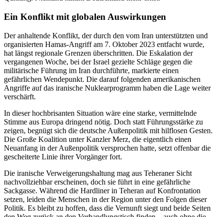
Ein Konflikt mit globalen Auswirkungen
Der anhaltende Konflikt, der durch den vom Iran unterstützten und
organisierten Hamas-Angriff am 7. Oktober 2023 entfacht wurde,
hat längst regionale Grenzen überschritten. Die Eskalation der
vergangenen Woche, bei der Israel gezielte Schläge gegen die
militärische Führung im Iran durchführte, markierte einen
gefährlichen Wendepunkt. Die darauf folgenden amerikanischen
Angriffe auf das iranische Nuklearprogramm haben die Lage weiter
verschärft.
In dieser hochbrisanten Situation wäre eine starke, vermittelnde
Stimme aus Europa dringend nötig. Doch statt Führungsstärke zu
zeigen, begnügt sich die deutsche Außenpolitik mit hilflosen Gesten.
Die Große Koalition unter Kanzler Merz, die eigentlich einen
Neuanfang in der Außenpolitik versprochen hatte, setzt offenbar die
gescheiterte Linie ihrer Vorgänger fort.
Die iranische Verweigerungshaltung mag aus Teheraner Sicht
nachvollziehbar erscheinen, doch sie führt in eine gefährliche
Sackgasse. Während die Hardliner in Teheran auf Konfrontation
setzen, leiden die Menschen in der Region unter den Folgen dieser
Politik. Es bleibt zu hoffen, dass die Vernunft siegt und beide Seiten
den Weg zurück an den Verhandlungstisch finden – auch ohne die