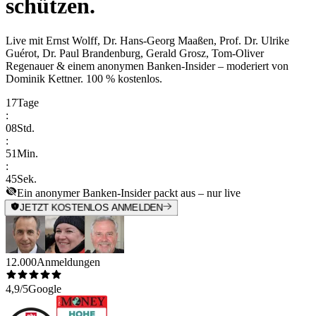
schützen.
Live mit
Ernst Wolff, Dr. Hans-Georg Maaßen, Prof. Dr. Ulrike
Guérot, Dr. Paul Brandenburg, Gerald Grosz, Tom-Oliver
Regenauer & einem anonymen Banken-Insider
– moderiert von
Dominik Kettner
.
100 % kostenlos.
17
Tage
:
08
Std.
:
51
Min.
:
45
Sek.
Ein anonymer Banken-Insider packt aus – nur live
JETZT KOSTENLOS ANMELDEN
12.000
Anmeldungen
4,9/5
Google