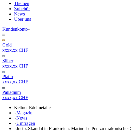
Themen
Zubehör
News
Über uns
Kundenkonto
Gold
xxxx,xx CHF
Silber
xxxx,xx CHF
Platin
xxxx,xx CHF
Palladium
xxxx,xx CHF
Kettner Edelmetalle
Magazin
News
Umfragen
Justiz-Skandal in Frankreich: Marine Le Pen zu drakonischer St