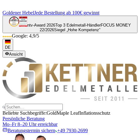
Goldener Hebel
Jede Bestellung ab 100€ gewinnt
ntv-Award 2026
Top 3 Edelmetall-Händler
FOCUS MONEY
22/2026
Siegel „Hohe Kompetenz“
Google: 4,9/5
DE
Ansicht
Beliebte Suchbegriffe:
Gold
Maple Leaf
Inflationsschutz
Persönliche Beratung
Mo–Fr 8–20 Uhr erreichbar
Beratungstermin sichern
+49 7930-2699