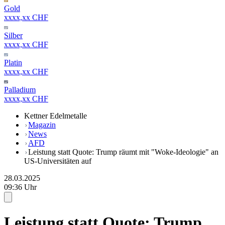
Gold
xxxx,xx CHF
Silber
xxxx,xx CHF
Platin
xxxx,xx CHF
Palladium
xxxx,xx CHF
Kettner Edelmetalle
Magazin
News
AFD
Leistung statt Quote: Trump räumt mit "Woke-Ideologie" an
US-Universitäten auf
28.03.2025
09:36 Uhr
Leistung statt Quote: Trump