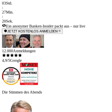
03
Std.
:
27
Min.
:
20
Sek.
Ein anonymer Banken-Insider packt aus – nur live
JETZT KOSTENLOS ANMELDEN
12.000
Anmeldungen
4,9/5
Google
Die Stimmen des Abends