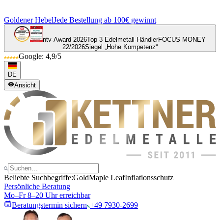
Goldener Hebel
Jede Bestellung ab 100€ gewinnt
ntv-Award 2026
Top 3 Edelmetall-Händler
FOCUS MONEY
22/2026
Siegel „Hohe Kompetenz“
Google: 4,9/5
DE
Ansicht
Beliebte Suchbegriffe:
Gold
Maple Leaf
Inflationsschutz
Persönliche Beratung
Mo–Fr 8–20 Uhr erreichbar
Beratungstermin sichern
+49 7930-2699