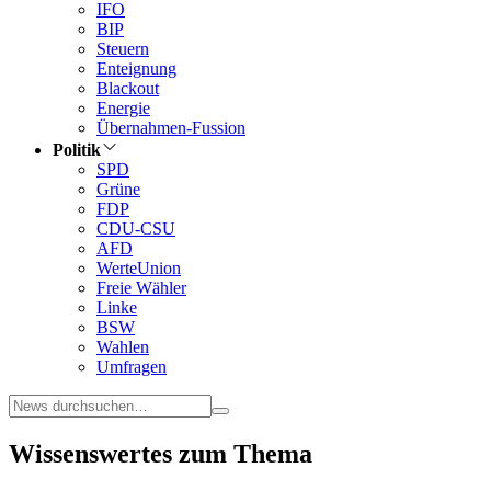
IFO
BIP
Steuern
Enteignung
Blackout
Energie
Übernahmen-Fussion
Politik
SPD
Grüne
FDP
CDU-CSU
AFD
WerteUnion
Freie Wähler
Linke
BSW
Wahlen
Umfragen
Wissenswertes zum Thema