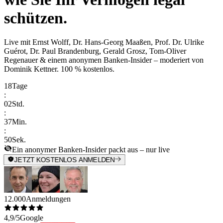
schützen.
Live mit
Ernst Wolff, Dr. Hans-Georg Maaßen, Prof. Dr. Ulrike
Guérot, Dr. Paul Brandenburg, Gerald Grosz, Tom-Oliver
Regenauer & einem anonymen Banken-Insider
– moderiert von
Dominik Kettner
.
100 % kostenlos.
18
Tage
:
02
Std.
:
37
Min.
:
50
Sek.
Ein anonymer Banken-Insider packt aus – nur live
JETZT KOSTENLOS ANMELDEN
12.000
Anmeldungen
4,9/5
Google