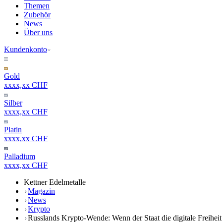
Themen
Zubehör
News
Über uns
Kundenkonto
Gold
xxxx,xx CHF
Silber
xxxx,xx CHF
Platin
xxxx,xx CHF
Palladium
xxxx,xx CHF
Kettner Edelmetalle
Magazin
News
Krypto
Russlands Krypto-Wende: Wenn der Staat die digitale Freiheit 