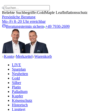
Beliebte Suchbegriffe:
Gold
Maple Leaf
Inflationsschutz
Persönliche Beratung
Mo–Fr 8–20 Uhr erreichbar
Beratungstermin sichern
+49 7930-2699
Konto
Merkzettel
Warenkorb
LIVE
Sparplan
Neuheiten
Gold
Silber
Platin
Palladium
Kupfer
Krisenschutz
Historisch
Limitiert