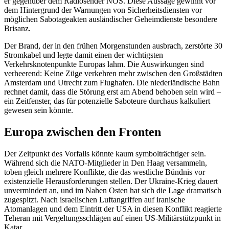
er gegenüber dem Radiosender NOS. Diese Aussage gewinnt vor
dem Hintergrund der Warnungen von Sicherheitsdiensten vor
möglichen Sabotageakten ausländischer Geheimdienste besondere
Brisanz.
Der Brand, der in den frühen Morgenstunden ausbrach, zerstörte 30
Stromkabel und legte damit einen der wichtigsten
Verkehrsknotenpunkte Europas lahm. Die Auswirkungen sind
verheerend: Keine Züge verkehren mehr zwischen den Großstädten
Amsterdam und Utrecht zum Flughafen. Die niederländische Bahn
rechnet damit, dass die Störung erst am Abend behoben sein wird –
ein Zeitfenster, das für potenzielle Saboteure durchaus kalkuliert
gewesen sein könnte.
Europa zwischen den Fronten
Der Zeitpunkt des Vorfalls könnte kaum symbolträchtiger sein.
Während sich die NATO-Mitglieder in Den Haag versammeln,
toben gleich mehrere Konflikte, die das westliche Bündnis vor
existenzielle Herausforderungen stellen. Der Ukraine-Krieg dauert
unvermindert an, und im Nahen Osten hat sich die Lage dramatisch
zugespitzt. Nach israelischen Luftangriffen auf iranische
Atomanlagen und dem Eintritt der USA in diesen Konflikt reagierte
Teheran mit Vergeltungsschlägen auf einen US-Militärstützpunkt in
Katar.