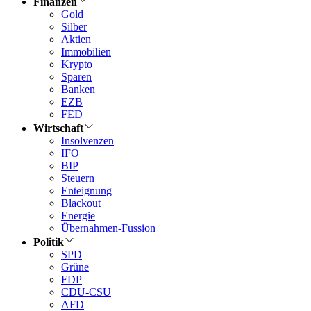
Finanzen
Gold
Silber
Aktien
Immobilien
Krypto
Sparen
Banken
EZB
FED
Wirtschaft
Insolvenzen
IFO
BIP
Steuern
Enteignung
Blackout
Energie
Übernahmen-Fussion
Politik
SPD
Grüne
FDP
CDU-CSU
AFD