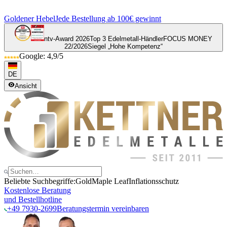
Goldener Hebel
Jede Bestellung ab 100€ gewinnt
ntv-Award 2026
Top 3 Edelmetall-Händler
FOCUS MONEY
22/2026
Siegel „Hohe Kompetenz“
Google: 4,9/5
DE
Ansicht
Beliebte Suchbegriffe:
Gold
Maple Leaf
Inflationsschutz
Kostenlose Beratung
und Bestellhotline
+49 7930-2699
Beratungstermin vereinbaren