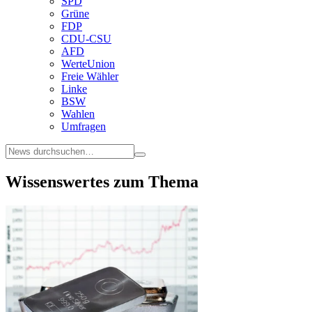
SPD
Grüne
FDP
CDU-CSU
AFD
WerteUnion
Freie Wähler
Linke
BSW
Wahlen
Umfragen
Wissenswertes zum Thema