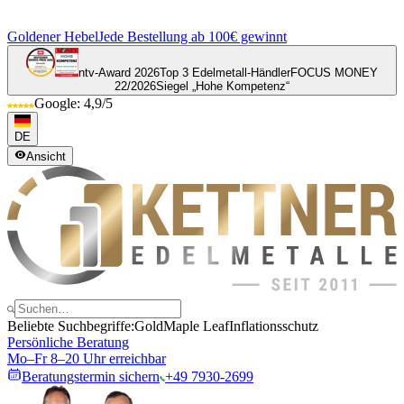
Goldener Hebel
Jede Bestellung ab 100€ gewinnt
ntv-Award 2026
Top 3 Edelmetall-Händler
FOCUS MONEY
22/2026
Siegel „Hohe Kompetenz“
Google: 4,9/5
DE
Ansicht
Beliebte Suchbegriffe:
Gold
Maple Leaf
Inflationsschutz
Persönliche Beratung
Mo–Fr 8–20 Uhr erreichbar
Beratungstermin sichern
+49 7930-2699