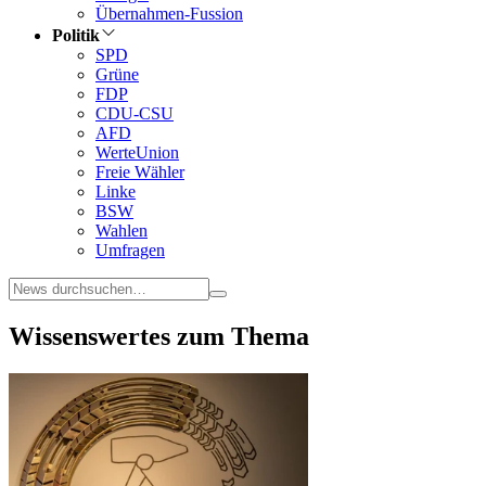
Übernahmen-Fussion
Politik
SPD
Grüne
FDP
CDU-CSU
AFD
WerteUnion
Freie Wähler
Linke
BSW
Wahlen
Umfragen
Wissenswertes zum Thema