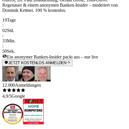
Regenauer & einem anonymen Banken-Insider
– moderiert von
Dominik Kettner
.
100 % kostenlos.
19
Tage
:
02
Std.
:
33
Min.
:
50
Sek.
Ein anonymer Banken-Insider packt aus – nur live
JETZT KOSTENLOS ANMELDEN
12.000
Anmeldungen
4,9/5
Google