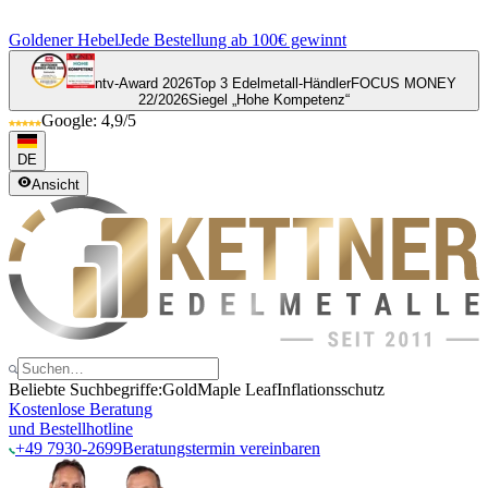
Goldener Hebel
Jede Bestellung ab 100€ gewinnt
ntv-Award 2026
Top 3 Edelmetall-Händler
FOCUS MONEY
22/2026
Siegel „Hohe Kompetenz“
Google: 4,9/5
DE
Ansicht
Beliebte Suchbegriffe:
Gold
Maple Leaf
Inflationsschutz
Kostenlose Beratung
und Bestellhotline
+49 7930-2699
Beratungstermin vereinbaren