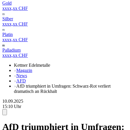
Gold
xxxx,xx CHF
Silber
xxxx,xx CHF
Platin
xxxx,xx CHF
Palladium
xxxx,xx CHF
Kettner Edelmetalle
Magazin
News
AFD
AfD triumphiert in Umfragen: Schwarz-Rot verliert
dramatisch an Rückhalt
10.09.2025
15:10 Uhr
AfD triumphiert in Umfragen: