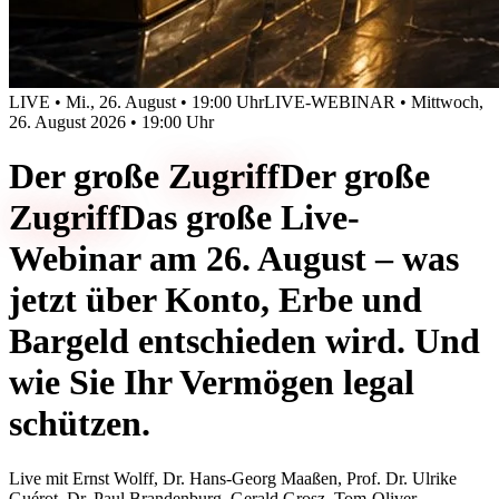
LIVE • Mi., 26. August • 19:00 Uhr
LIVE-WEBINAR • Mittwoch,
26. August 2026 • 19:00 Uhr
Der große
Zugriff
Der große
Zugriff
Das große Live-
Webinar am 26. August – was
jetzt über Konto, Erbe und
Bargeld entschieden wird. Und
wie Sie Ihr Vermögen legal
schützen.
Live mit
Ernst Wolff, Dr. Hans-Georg Maaßen, Prof. Dr. Ulrike
Guérot, Dr. Paul Brandenburg, Gerald Grosz, Tom-Oliver