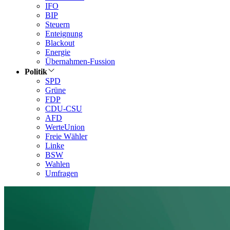
IFO
BIP
Steuern
Enteignung
Blackout
Energie
Übernahmen-Fussion
Politik
SPD
Grüne
FDP
CDU-CSU
AFD
WerteUnion
Freie Wähler
Linke
BSW
Wahlen
Umfragen