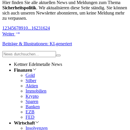
Hier finden Sie alle aktuellen News und Meldungen zum Thema
Sicherheitspolitik
. Wir aktualisieren diese Seite ständig. Sie können
sich auch unseren Newsletter abonnieren, um keine Meldung mehr
zu verpassen.
1
2
3
4
5
6
7
8
9
10
...
1623
1624
Weiter
Beiträge & Illustrationen: KI-generiert
Kettner Edelmetalle News
Finanzen
Gold
Silber
Aktien
Immobilien
Krypto
Sparen
Banken
EZB
FED
Wirtschaft
Insolvenzen