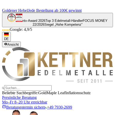
Goldener Hebel
Jede Bestellung ab 100€ gewinnt
ntv-Award 2026
Top 3 Edelmetall-Händler
FOCUS MONEY
22/2026
Siegel „Hohe Kompetenz“
Google: 4,9/5
DE
Ansicht
Beliebte Suchbegriffe:
Gold
Maple Leaf
Inflationsschutz
Persönliche Beratung
Mo–Fr 8–20 Uhr erreichbar
Beratungstermin sichern
+49 7930-2699